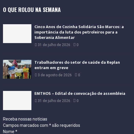
a
O QUE ROLOU NA SEMANA
c
i
o
Cinco Anos de Cozinha Solidária São Marcos: a
n
importância da luta dos petroleiros para a
a
Soberania Alimentar
l
31 de julho de 2026
0
Trabalhadores do setor de saúde da Replan
entram em greve
3 de agosto de 2026
0
EMTHOS – Edital de convocação de assembleia
31 de julho de 2026
0
Receba nossas notícias
Campos marcados com
*
são requeridos
Nome
*