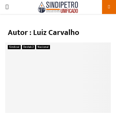
PRIMARY
MENU
Autor :
Luiz Carvalho
Sindical
Destak 2
Nacional