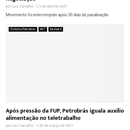
por
Luiz Carvalho
5 de abril de 2021
Movimento foi interrompido após 30 dias de paralisação
Sistema Petrobrás
ACT
Destak 4
Após pressão da FUP, Petrobrás iguala auxílio
alimentação no teletrabalho
por
Luiz Carvalho
30 de março de 2021