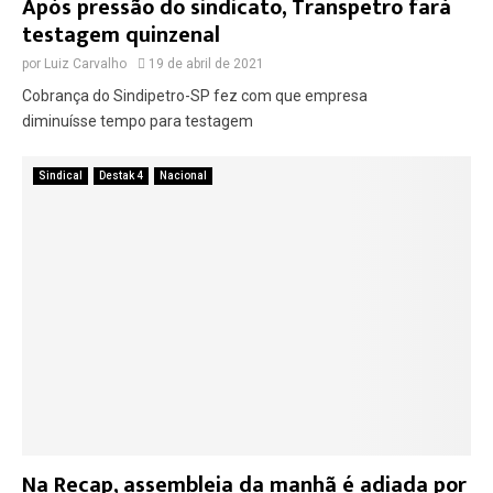
Após pressão do sindicato, Transpetro fará
testagem quinzenal
por
Luiz Carvalho
19 de abril de 2021
Cobrança do Sindipetro-SP fez com que empresa
diminuísse tempo para testagem
Sindical
Destak 4
Nacional
Na Recap, assembleia da manhã é adiada por