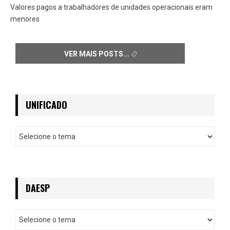
Valores pagos a trabalhadores de unidades operacionais eram
menores
VER MAIS POSTS
UNIFICADO
U
n
i
f
i
c
DAESP
a
d
D
o
a