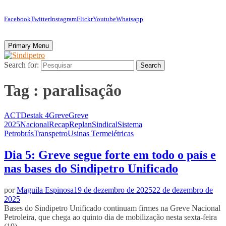
Facebook
Twitter
Instagram
Flickr
Youtube
Whatsapp
Primary Menu
Search for:
Search
Tag : paralisação
ACT
Destak 4
Greve
Greve
2025
Nacional
Recap
Replan
Sindical
Sistema
Petrobrás
Transpetro
Usinas Termelétricas
Dia 5: Greve segue forte em todo o país e
nas bases do Sindipetro Unificado
por
Maguila Espinosa
19 de dezembro de 2025
22 de dezembro de
2025
Bases do Sindipetro Unificado continuam firmes na Greve Nacional
Petroleira, que chega ao quinto dia de mobilização nesta sexta-feira