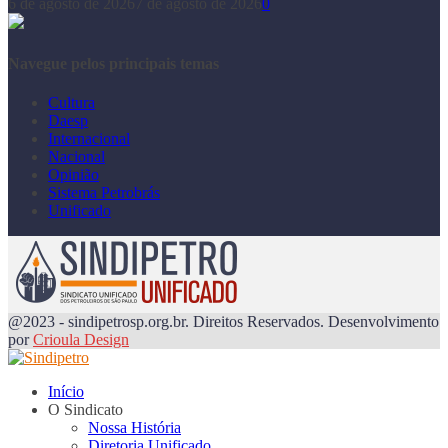
6 de agosto de 2026
7 de agosto de 2026
0
Navegue pelos principais temas
Cultura
Daesp
Internacional
Nacional
Opinião
Sistema Petrobrás
Unificado
@2023 - sindipetrosp.org.br. Direitos Reservados. Desenvolvimento
por
Crioula Design
Início
O Sindicato
Nossa História
Diretoria Unificado