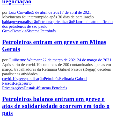
negociação
por
Luiz Carvalho
5 de abril de 2021
7 de abril de 2021
Movimento foi interrompido após 30 dias de paralisação
bahia
greve
paralisação
Petrobrás
privatização
Rlam
sindicato unificado
dos petroleiros de são paulo
Greve
Destak 4
Sistema Petrobrás
Petroleiros entram em greve em Minas
Gerais
por
Guilherme Weimann
22 de março de 2021
24 de março de 2021
Após surto de covid-19 com mais de 200 contaminados apenas em
março, trabalhadores da Refinaria Gabriel Passos (Regap) decidem
paralisar as atividades
covid-19
greve
paralisação
Petrobrás
Refinaria Gabriel
Passos
Regap
surto
Privatizações
Destak 4
Sistema Petrobrás
Petroleiros baianos entram em greve e
atos de solidariedade ocorrem em todo o
país