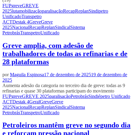
(19)
FUP
greve
GREVE
2025
luta
mobilização
paralisação
Recap
Replan
Sindipetro
Unificado
Transpetro
ACT
Destak 4
Greve
Greve
2025
Nacional
Recap
Replan
Sindical
Sistema
Petrobrás
Transpetro
Unificado
Greve amplia, com adesão de
trabalhadores de todas as refinarias e de
28 plataformas
por
Maguila Espinosa
17 de dezembro de 2025
19 de dezembro de
2025
Aumenta adesão da categoria no terceiro dia de greve: todas as 9
refinarias e quase 30 plataformas participam do movimento
FUP
greve
GREVE 2025
paralisação
Petrobrás
Sindiépetro Unificado
ACT
Destak 4
Geral
Greve
Greve
2025
Nacional
Recap
Replan
Sindical
Sistema
Petrobrás
Transpetro
Unificado
Petroleiros mantêm greve no segundo dia
e reforçam pressão nacional