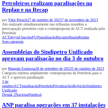
Petroleiros realizam paralisações na
Replan e na Recap
por
Vitor Peruch
27 de outubro de 2023
7 de novembro de 2023
Ato realizado simultaneamente nas refinarias ressaltou a
preocupação petroleira com a contraproposta de ACT realizada pela
Petrobrás
ACT
deyvid bacelar
FUP
paralisação
Recap
refinaria
Replan
Sem categoria
Assembleias do Sindipetro Unificado
aprovam paralisação no dia 3 de outubro
por
Maguila Espinosa
28 de setembro de 2023
5 de outubro de 2023
Categoria rejeitou amplamente contraproposta da Petrobrás para o
ACT e aprovou paralisação
3 de
outubro
ACT
paralisação
Petrobrás
Privatizações
Rejeição
Sindipetro
Unificado
Destak 2
Nacional
Sindical
ANP paralisa operações em 37 instalações