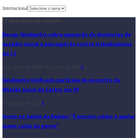
Internacional
O que rolou na semana
Recap: Sindipetro cobra apuração de denúncias de
assédio moral e perseguição contra trabalhadores
da C3
6 de agosto de 2026
7 de agosto de 2026
0
Sindipetro Unificado participa de encontro da
Missão Josué de Castro em SP
7 de agosto de 2026
0
Greve na Saúde da Replan: “É preciso cuidar e apoiar
quem cuida da gente”