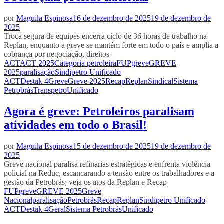
por
Maguila Espinosa
16 de dezembro de 2025
19 de dezembro de
2025
Troca segura de equipes encerra ciclo de 36 horas de trabalho na
Replan, enquanto a greve se mantém forte em todo o país e amplia a
cobrança por negociação, direitos
ACT
ACT 2025
Categoria petroleira
FUP
greve
GREVE
2025
paralisação
Sindipetro Unificado
ACT
Destak 4
Greve
Greve 2025
Recap
Replan
Sindical
Sistema
Petrobrás
Transpetro
Unificado
Agora é greve: Petroleiros paralisam
atividades em todo o Brasil!
por
Maguila Espinosa
15 de dezembro de 2025
19 de dezembro de
2025
Greve nacional paralisa refinarias estratégicas e enfrenta violência
policial na Reduc, escancarando a tensão entre os trabalhadores e a
gestão da Petrobrás; veja os atos da Replan e Recap
FUP
greve
GREVE 2025
Greve
Nacional
paralisação
Petrobrás
Recap
Replan
Sindipetro Unificado
ACT
Destak 4
Geral
Sistema Petrobrás
Unificado