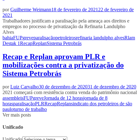
por
Guilherme Weimann
18 de fevereiro de 2021
22 de fevereiro de
2021
Trabalhadores justificam a paralisação pela ameaça aos direitos e
empregos no processo de privatização da Refinaria Landulpho
Alves
bahia
FUP
greve
paralisação
petroleiros
refinaria landulpho alves
Rlam
Destak 1
Recap
Replan
Sistema Petrobrás
Recap e Replan aprovam PLR e
mobilizações contra a privatização do
Sistema Petrobrás
por
Luiz Carvalho
30 de dezembro de 2020
31 de dezembro de 2020
2021 começará com resistência contra venda do patrimônio nacional
assembleis
FUP
greve
Jornada de 12 horas
jornada de 8
horas
paralisação
PLR
Recap
Replan
sindicato dos petroleiros de são
paulo
turno de trabalho
Ver mais posts
Unificado
Unificado