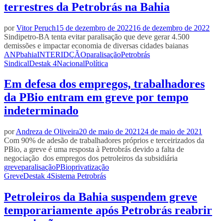
terrestres da Petrobrás na Bahia
por
Vitor Peruch
15 de dezembro de 2022
16 de dezembro de 2022
Sindipetro-BA tenta evitar paralisação que deve gerar 4.500
demissões e impactar economia de diversas cidades baianas
ANP
bahia
INTERIDÇÃO
paralisação
Petrobrás
Sindical
Destak 4
Nacional
Política
Em defesa dos empregos, trabalhadores
da PBio entram em greve por tempo
indeterminado
por
Andreza de Oliveira
20 de maio de 2021
24 de maio de 2021
Com 90% de adesão de trabalhadores próprios e terceirizados da
PBio, a greve é uma resposta à Petrobrás devido a falta de
negociação dos empregos dos petroleiros da subsidiária
greve
paralisação
PBio
privatização
Greve
Destak 4
Sistema Petrobrás
Petroleiros da Bahia suspendem greve
temporariamente após Petrobrás reabrir