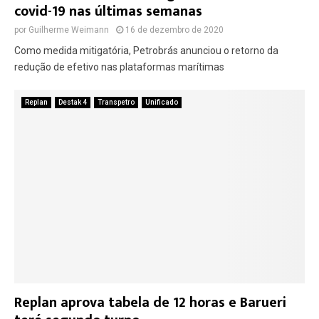
covid-19 nas últimas semanas
por
Guilherme Weimann
16 de dezembro de 2020
Como medida mitigatória, Petrobrás anunciou o retorno da
redução de efetivo nas plataformas marítimas
Replan
Destak 4
Transpetro
Unificado
Replan aprova tabela de 12 horas e Barueri