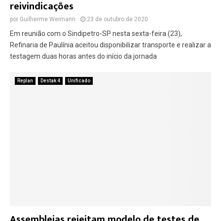
reivindicações
por
Guilherme Weimann
23 de outubro de 2020
Em reunião com o Sindipetro-SP nesta sexta-feira (23),
Refinaria de Paulínia aceitou disponibilizar transporte e realizar a
testagem duas horas antes do início da jornada
Replan
Destak 4
Unificado
Assembleias rejeitam modelo de testes de