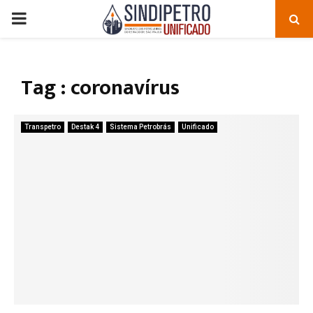
PRIMARY
MENU
Tag : coronavírus
Transpetro
Destak 4
Sistema Petrobrás
Unificado