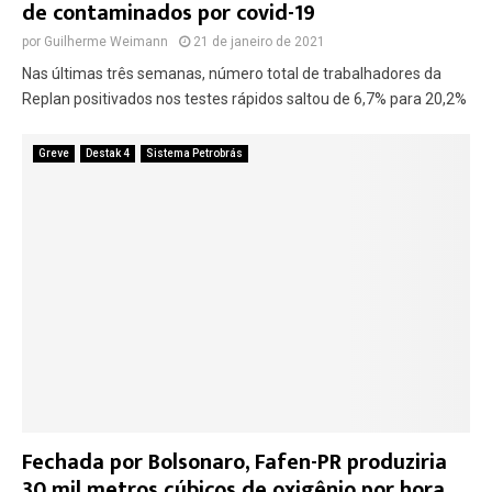
de contaminados por covid-19
por
Guilherme Weimann
21 de janeiro de 2021
Nas últimas três semanas, número total de trabalhadores da
Replan positivados nos testes rápidos saltou de 6,7% para 20,2%
Greve
Destak 4
Sistema Petrobrás
Fechada por Bolsonaro, Fafen-PR produziria
30 mil metros cúbicos de oxigênio por hora