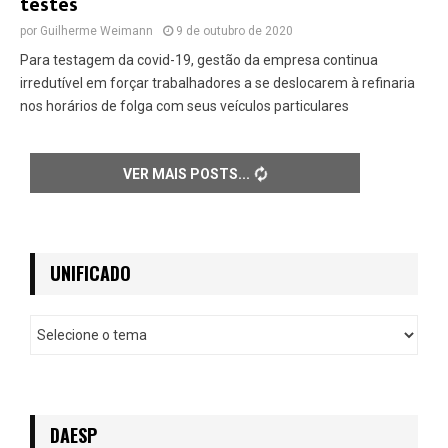
testes
por
Guilherme Weimann
9 de outubro de 2020
Para testagem da covid-19, gestão da empresa continua
irredutível em forçar trabalhadores a se deslocarem à refinaria
nos horários de folga com seus veículos particulares
VER MAIS POSTS
UNIFICADO
U
n
i
f
i
c
DAESP