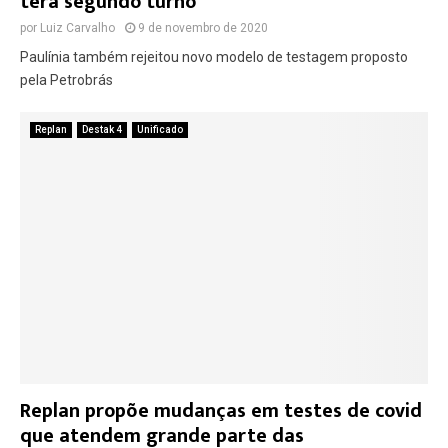
terá segundo turno
por
Luiz Carvalho
9 de novembro de 2020
Paulínia também rejeitou novo modelo de testagem proposto
pela Petrobrás
Replan
Destak 4
Unificado
Replan propõe mudanças em testes de covid
que atendem grande parte das