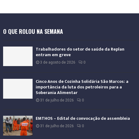
e
r
n
a
O QUE ROLOU NA SEMANA
c
i
o
Trabalhadores do setor de saúde da Replan
n
entram em greve
a
3 de agosto de 2026
0
l
Cinco Anos de Cozinha Solidária São Marcos: a
importância da luta dos petroleiros para a
Soberania Alimentar
31 de julho de 2026
0
EMTHOS – Edital de convocação de assembleia
31 de julho de 2026
0