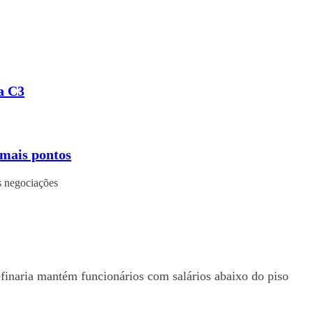
a C3
emais pontos
as negociações
efinaria mantém funcionários com salários abaixo do piso