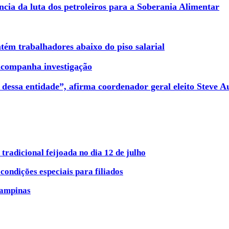
cia da luta dos petroleiros para a Soberania Alimentar
ém trabalhadores abaixo do piso salarial
acompanha investigação
 dessa entidade”, afirma coordenador geral eleito Steve A
tradicional feijoada no dia 12 de julho
ondições especiais para filiados
Campinas