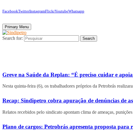
Facebook
Twitter
Instagram
Flickr
Youtube
Whatsapp
Primary Menu
Search for:
Search
Greve na Saúde da Replan: “É preciso cuidar e apoi
Nesta quinta-feira (6), os trabalhadores próprios da Petrobrás realiza
Recap: Sindipetro cobra apuração de denúncias de as
Relatos recebidos pelo sindicato apontam clima de ameaças, punições 
Plano de cargos: Petrobrás apresenta proposta para 