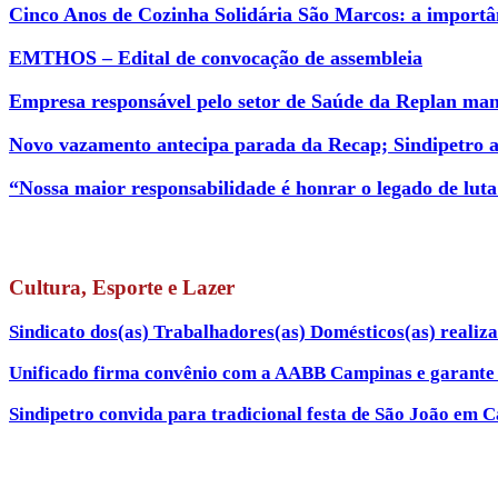
Cinco Anos de Cozinha Solidária São Marcos: a importân
EMTHOS – Edital de convocação de assembleia
Empresa responsável pelo setor de Saúde da Replan mant
Novo vazamento antecipa parada da Recap; Sindipetro 
“Nossa maior responsabilidade é honrar o legado de luta
Cultura, Esporte e Lazer
Sindicato dos(as) Trabalhadores(as) Domésticos(as) realiza 
Unificado firma convênio com a AABB Campinas e garante c
Sindipetro convida para tradicional festa de São João em 