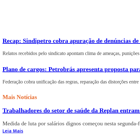
Recap: Sindipetro cobra apuração de denúncias de 
Relatos recebidos pelo sindicato apontam clima de ameaças, punições
Plano de cargos: Petrobrás apresenta proposta par
Federação cobra unificação das regras, reparação das distorções entre
Mais Notícias
Trabalhadores do setor de saúde da Replan entram
Medida de luta por salários dignos começou nesta segunda-fe
Leia Mais