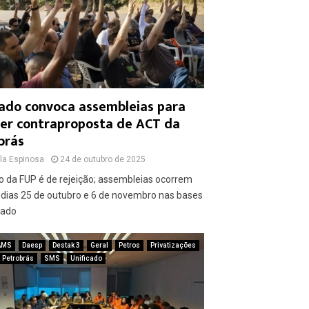
cado convoca assembleias para
er contraproposta de ACT da
brás
la Espinosa
24 de outubro de 2025
vo da FUP é de rejeição; assembleias ocorrem
 dias 25 de outubro e 6 de novembro nas bases
cado
AMS
Daesp
Destak 3
Geral
Petros
Privatizações
 Petrobrás
SMS
Unificado