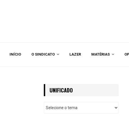
INÍCIO
O SINDICATO
LAZER
MATÉRIAS
OP
UNIFICADO
U
n
i
f