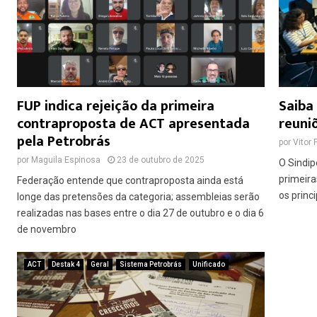
FUP indica rejeição da primeira
Saiba
contraproposta de ACT apresentada
reuni
pela Petrobrás
por
Vitor 
por
Maguila Espinosa
23 de outubro de 2025
O Sindip
primeira
Federação entende que contraproposta ainda está
os princ
longe das pretensões da categoria; assembleias serão
realizadas nas bases entre o dia 27 de outubro e o dia 6
de novembro
ACT
Destak 4
Geral
Sistema Petrobrás
Unificado