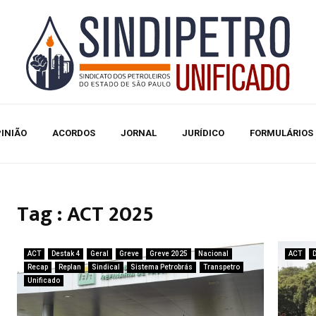
INIÃO
ACORDOS
JORNAL
JURÍDICO
FORMULÁRIOS
Tag : ACT 2025
ACT
Destak 4
Geral
Greve
Greve 2025
Nacional
ACT
D
Recap
Replan
Sindical
Sistema Petrobrás
Transpetro
Unificado