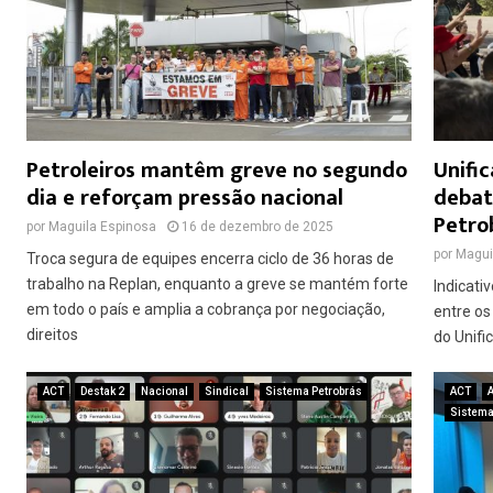
Petroleiros mantêm greve no segundo
Unifi
dia e reforçam pressão nacional
debat
Petro
por
Maguila Espinosa
16 de dezembro de 2025
por
Magui
Troca segura de equipes encerra ciclo de 36 horas de
trabalho na Replan, enquanto a greve se mantém forte
Indicati
em todo o país e amplia a cobrança por negociação,
entre os
direitos
do Unifi
ACT
Destak 2
Nacional
Sindical
Sistema Petrobrás
ACT
Sistema