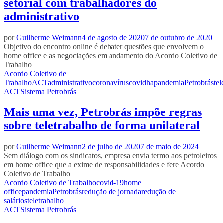
setorial com trabalhadores do
administrativo
por
Guilherme Weimann
4 de agosto de 2020
7 de outubro de 2020
Objetivo do encontro online é debater questões que envolvem o
home office e as negociações em andamento do Acordo Coletivo de
Trabalho
Acordo Coletivo de
Trabalho
ACT
administrativo
coronavírus
covid
ha
pandemia
Petrobrás
tel
ACT
Sistema Petrobrás
Mais uma vez, Petrobrás impõe regras
sobre teletrabalho de forma unilateral
por
Guilherme Weimann
2 de julho de 2020
7 de maio de 2024
Sem diálogo com os sindicatos, empresa envia termo aos petroleiros
em home office que a exime de responsabilidades e fere Acordo
Coletivo de Trabalho
Acordo Coletivo de Trabalho
covid-19
home
office
pandemia
Petrobrás
redução de jornada
redução de
salários
teletrabalho
ACT
Sistema Petrobrás