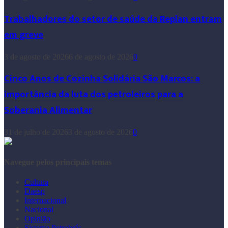
Trabalhadores do setor de saúde da Replan entram
em greve
3 de agosto de 2026
6 de agosto de 2026
0
Cinco Anos de Cozinha Solidária São Marcos: a
importância da luta dos petroleiros para a
Soberania Alimentar
31 de julho de 2026
3 de agosto de 2026
0
Navegue pelos principais temas
Cultura
Daesp
Internacional
Nacional
Opinião
Sistema Petrobrás