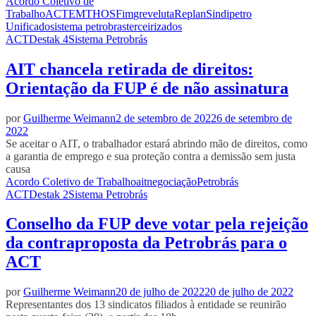
Acordo Coletivo de
Trabalho
ACT
EMTHOS
Fim
greve
luta
Replan
Sindipetro
Unificado
sistema petrobras
terceirizados
ACT
Destak 4
Sistema Petrobrás
AIT chancela retirada de direitos:
Orientação da FUP é de não assinatura
por
Guilherme Weimann
2 de setembro de 2022
6 de setembro de
2022
Se aceitar o AIT, o trabalhador estará abrindo mão de direitos, como
a garantia de emprego e sua proteção contra a demissão sem justa
causa
Acordo Coletivo de Trabalho
ait
negociação
Petrobrás
ACT
Destak 2
Sistema Petrobrás
Conselho da FUP deve votar pela rejeição
da contraproposta da Petrobrás para o
ACT
por
Guilherme Weimann
20 de julho de 2022
20 de julho de 2022
Representantes dos 13 sindicatos filiados à entidade se reunirão