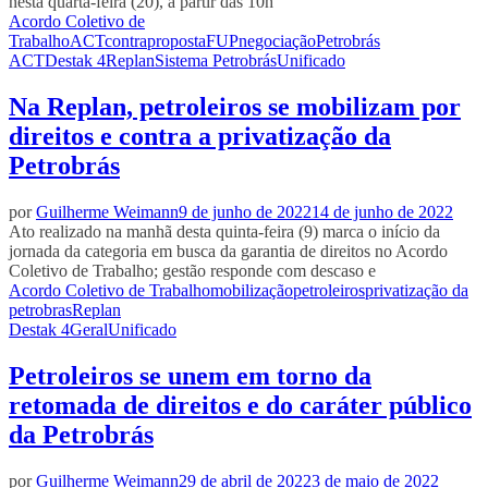
nesta quarta-feira (20), a partir das 10h
Acordo Coletivo de
Trabalho
ACT
contraproposta
FUP
negociação
Petrobrás
ACT
Destak 4
Replan
Sistema Petrobrás
Unificado
Na Replan, petroleiros se mobilizam por
direitos e contra a privatização da
Petrobrás
por
Guilherme Weimann
9 de junho de 2022
14 de junho de 2022
Ato realizado na manhã desta quinta-feira (9) marca o início da
jornada da categoria em busca da garantia de direitos no Acordo
Coletivo de Trabalho; gestão responde com descaso e
Acordo Coletivo de Trabalho
mobilização
petroleiros
privatização da
petrobras
Replan
Destak 4
Geral
Unificado
Petroleiros se unem em torno da
retomada de direitos e do caráter público
da Petrobrás
por
Guilherme Weimann
29 de abril de 2022
3 de maio de 2022