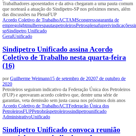
Trabalhadores aposentados e da ativa chegaram a uma pauta comum
que norteará a atuação do Sindipetro-SP nos próximos meses, além
das discussões na PlenaFUP
Acordo Coletivo de Trabalho
ACT
AMS
congresso
garantia de
emprego
lgbt
mulheres
pautas
petroleiros
Petros
plenafup
reivindicações
si
sp
Sindipetro Unificado
Geral
Unificado
Sindipetro Unificado assina Acordo
Coletivo de Trabalho nesta quarta-feira
(16)
por
Guilherme Weimann
15 de setembro de 2020
7 de outubro de
2020
Petroleiros seguiram indicativo da Federação Única dos Petroleiros
(FUP) e aprovaram acordo coletivo que, dentre uma série de
garantias, veta demissão sem justa causa nos próximos dois anos
Acordo Coletivo de Trabalho
ACT
Federação Única dos
Petroleiros
FUP
Petrobrás
petroleiros
sindipetro
unificado
Administrativo
Unificado
Sindipetro Unificado convoca reunião