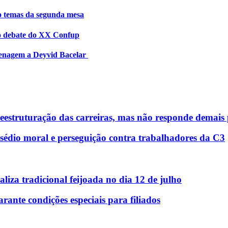
ão temas da segunda mesa
ro debate do XX Confup
menagem a Deyvid Bacelar
reestruturação das carreiras, mas não responde demais
sédio moral e perseguição contra trabalhadores da C3
liza tradicional feijoada no dia 12 de julho
nte condições especiais para filiados