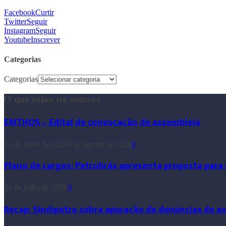
Facebook
Curtir
Twitter
Seguir
Instagram
Seguir
Youtube
Inscrever
Categorias
Categorias
O que rolou na semana
EMTHOS – Edital de convocação de assembleia
31 de julho de 2026
3 de agosto de 2026
0
Plano de cargos: Petrobrás apresenta proposta para
31 de julho de 2026
0
Recap: Sindipetro cobra apuração de denúncias de a