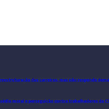
 reestruturação das carreiras, mas não responde dem
ssédio moral e perseguição contra trabalhadores da C