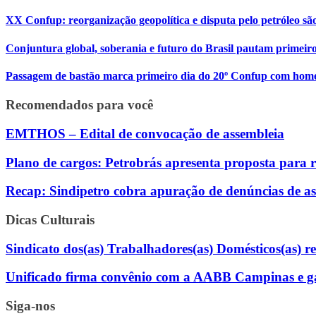
XX Confup: reorganização geopolítica e disputa pelo petróleo s
Conjuntura global, soberania e futuro do Brasil pautam primei
Passagem de bastão marca primeiro dia do 20º Confup com ho
Recomendados para você
EMTHOS – Edital de convocação de assembleia
Plano de cargos: Petrobrás apresenta proposta para 
Recap: Sindipetro cobra apuração de denúncias de as
Dicas Culturais
Sindicato dos(as) Trabalhadores(as) Domésticos(as) rea
Unificado firma convênio com a AABB Campinas e gara
Siga-nos