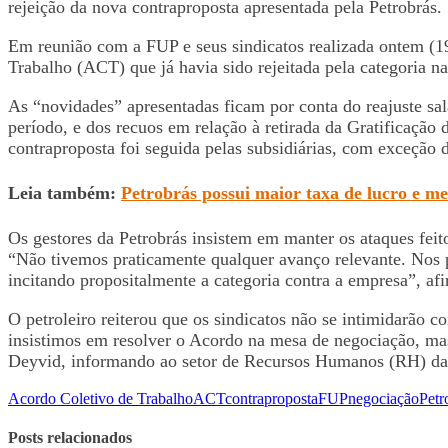
rejeição da nova contraproposta apresentada pela Petrobrás.
Em reunião com a FUP e seus sindicatos realizada ontem (19
Trabalho (ACT) que já havia sido rejeitada pela categoria n
As “novidades” apresentadas ficam por conta do reajuste sal
período, e dos recuos em relação à retirada da Gratificação
contraproposta foi seguida pelas subsidiárias, com exceção
Leia também:
Petrobrás possui maior taxa de lucro e 
Os gestores da Petrobrás insistem em manter os ataques feit
“Não tivemos praticamente qualquer avanço relevante. Nos 
incitando propositalmente a categoria contra a empresa”, a
O petroleiro reiterou que os sindicatos não se intimidarão 
insistimos em resolver o Acordo na mesa de negociação, mas 
Deyvid, informando ao setor de Recursos Humanos (RH) da e
Acordo Coletivo de Trabalho
ACT
contraproposta
FUP
negociação
Petr
Posts relacionados