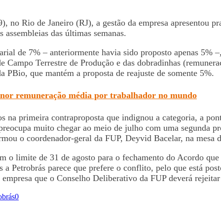
), no Rio de Janeiro (RJ), a gestão da empresa apresentou p
as assembleias das últimas semanas.
arial de 7% – anteriormente havia sido proposto apenas 5% –,
 de Campo Terrestre de Produção e das dobradinhas (remuneraç
 da PBio, que mantém a proposta de reajuste de somente 5%.
menor remuneração média por trabalhador no mundo
os na primeira contraproposta que indignou a categoria, a pont
preocupa muito chegar ao meio de julho com uma segunda prop
firmou o coordenador-geral da FUP, Deyvid Bacelar, na mesa 
com o limite de 31 de agosto para o fechamento do Acordo que
a Petrobrás parece que prefere o conflito, pelo que está pos
mpresa que o Conselho Deliberativo da FUP deverá rejeitar 
obrás
0