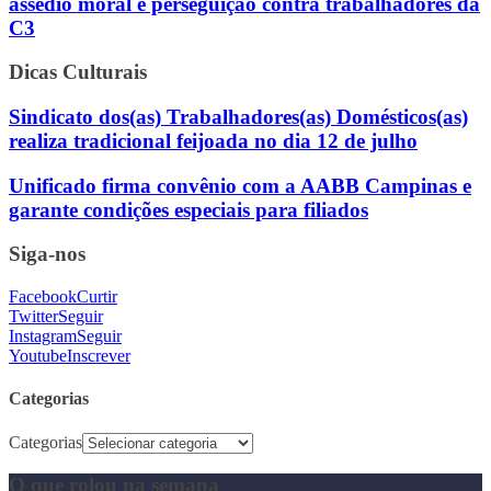
assédio moral e perseguição contra trabalhadores da
C3
Dicas Culturais
Sindicato dos(as) Trabalhadores(as) Domésticos(as)
realiza tradicional feijoada no dia 12 de julho
Unificado firma convênio com a AABB Campinas e
garante condições especiais para filiados
Siga-nos
Facebook
Curtir
Twitter
Seguir
Instagram
Seguir
Youtube
Inscrever
Categorias
Categorias
O que rolou na semana