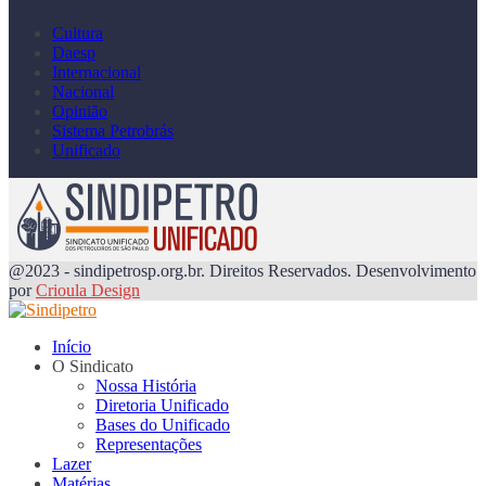
Cultura
Daesp
Internacional
Nacional
Opinião
Sistema Petrobrás
Unificado
@2023 - sindipetrosp.org.br. Direitos Reservados. Desenvolvimento
por
Crioula Design
Início
O Sindicato
Nossa História
Diretoria Unificado
Bases do Unificado
Representações
Lazer
Matérias