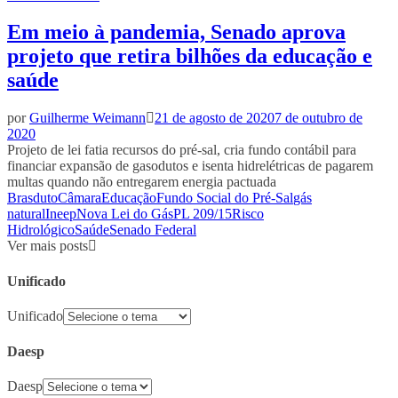
Em meio à pandemia, Senado aprova
projeto que retira bilhões da educação e
saúde
por
Guilherme Weimann
21 de agosto de 2020
7 de outubro de
2020
Projeto de lei fatia recursos do pré-sal, cria fundo contábil para
financiar expansão de gasodutos e isenta hidrelétricas de pagarem
multas quando não entregarem energia pactuada
Brasduto
Câmara
Educação
Fundo Social do Pré-Sal
gás
natural
Ineep
Nova Lei do Gás
PL 209/15
Risco
Hidrológico
Saúde
Senado Federal
Ver mais posts
Unificado
Unificado
Daesp
Daesp