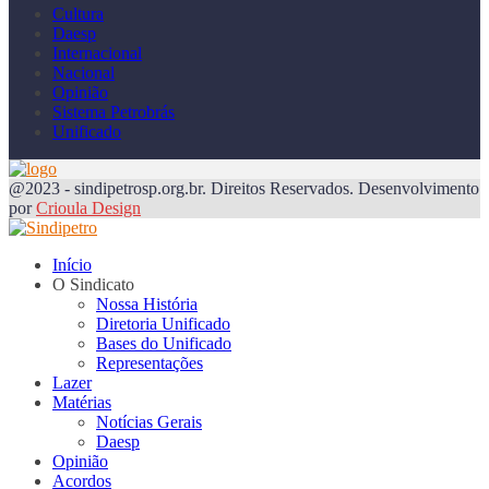
Cultura
Daesp
Internacional
Nacional
Opinião
Sistema Petrobrás
Unificado
@2023 - sindipetrosp.org.br. Direitos Reservados. Desenvolvimento
por
Crioula Design
Início
O Sindicato
Nossa História
Diretoria Unificado
Bases do Unificado
Representações
Lazer
Matérias
Notícias Gerais
Daesp
Opinião
Acordos