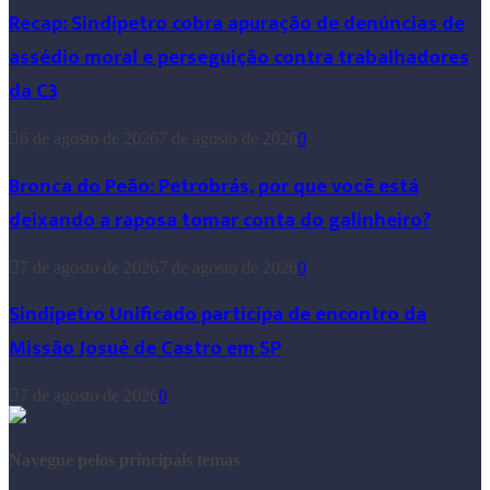
Recap: Sindipetro cobra apuração de denúncias de
assédio moral e perseguição contra trabalhadores
da C3
6 de agosto de 2026
7 de agosto de 2026
0
Bronca do Peão: Petrobrás, por que você está
deixando a raposa tomar conta do galinheiro?
7 de agosto de 2026
7 de agosto de 2026
0
Sindipetro Unificado participa de encontro da
Missão Josué de Castro em SP
7 de agosto de 2026
0
Navegue pelos principais temas