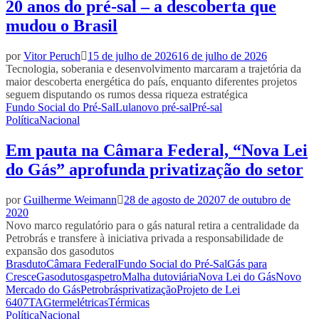
20 anos do pré-sal – a descoberta que
mudou o Brasil
por
Vitor Peruch
15 de julho de 2026
16 de julho de 2026
Tecnologia, soberania e desenvolvimento marcaram a trajetória da
maior descoberta energética do país, enquanto diferentes projetos
seguem disputando os rumos dessa riqueza estratégica
Fundo Social do Pré-Sal
Lula
novo pré-sal
Pré-sal
Política
Nacional
Em pauta na Câmara Federal, “Nova Lei
do Gás” aprofunda privatização do setor
por
Guilherme Weimann
28 de agosto de 2020
7 de outubro de
2020
Novo marco regulatório para o gás natural retira a centralidade da
Petrobrás e transfere à iniciativa privada a responsabilidade de
expansão dos gasodutos
Brasduto
Câmara Federal
Fundo Social do Pré-Sal
Gás para
Cresce
Gasodutos
gaspetro
Malha dutoviária
Nova Lei do Gás
Novo
Mercado do Gás
Petrobrás
privatização
Projeto de Lei
6407
TAG
termelétricas
Térmicas
Política
Nacional