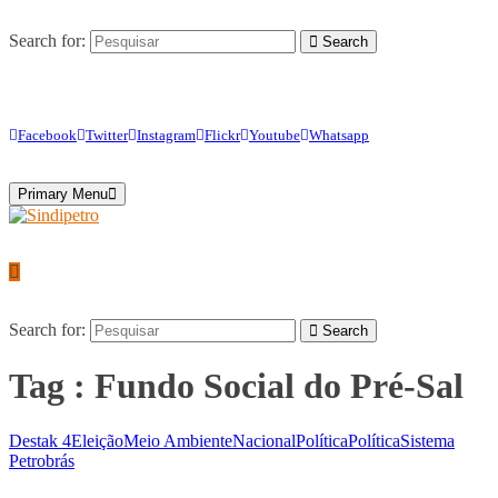
Search for:
Search
Facebook
Twitter
Instagram
Flickr
Youtube
Whatsapp
Primary Menu
Search for:
Search
Tag : Fundo Social do Pré-Sal
Destak 4
Eleição
Meio Ambiente
Nacional
Política
Política
Sistema
Petrobrás