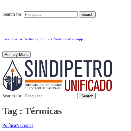
Search for:
Search
Facebook
Twitter
Instagram
Flickr
Youtube
Whatsapp
Primary Menu
Search for:
Search
Tag : Térmicas
Política
Nacional