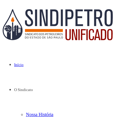
Início
O Sindicato
Nossa História