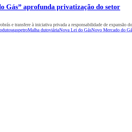
o Gás” aprofunda privatização do setor
robrás e transfere à iniciativa privada a responsabilidade de expansão d
odutos
gaspetro
Malha dutoviária
Nova Lei do Gás
Novo Mercado do Gá