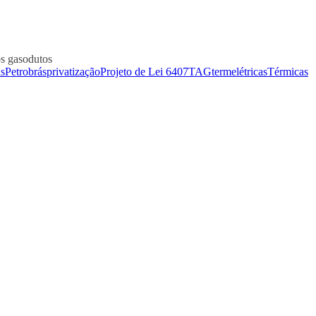
os gasodutos
s
Petrobrás
privatização
Projeto de Lei 6407
TAG
termelétricas
Térmicas