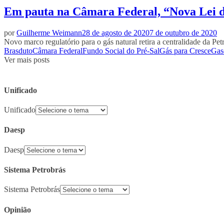
Em pauta na Câmara Federal, “Nova Lei d
por
Guilherme Weimann
28 de agosto de 2020
7 de outubro de 2020
Novo marco regulatório para o gás natural retira a centralidade da Pet
Brasduto
Câmara Federal
Fundo Social do Pré-Sal
Gás para Cresce
Gas
Ver mais posts
Unificado
Unificado
Daesp
Daesp
Sistema Petrobrás
Sistema Petrobrás
Opinião