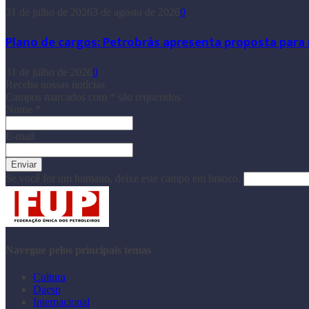
31 de julho de 2026
3 de agosto de 2026
0
Plano de cargos: Petrobrás apresenta proposta para
31 de julho de 2026
0
Receba nossas notícias
Campos marcados com
*
são requeridos
Nome
*
E-mail
Se você for um humano, deixe este campo em branco.
Navegue pelos principais temas
Cultura
Daesp
Internacional