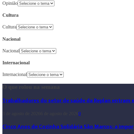
Opinião
Cultura
Cultura
Nacional
Nacional
Internacional
Internacional
O que rolou na semana
Trabalhadores do setor de saúde da Replan entram 
3 de agosto de 2026
6 de agosto de 2026
0
Cinco Anos de Cozinha Solidária São Marcos: a impor