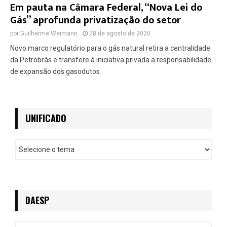
Em pauta na Câmara Federal, “Nova Lei do
Gás” aprofunda privatização do setor
por
Guilherme Weimann
28 de agosto de 2020
Novo marco regulatório para o gás natural retira a centralidade
da Petrobrás e transfere à iniciativa privada a responsabilidade
de expansão dos gasodutos
UNIFICADO
U
n
i
f
i
c
DAESP
a
d
D