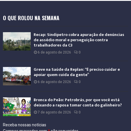
n
a
O QUE ROLOU NA SEMANA
c
i
o
Recap: Sindipetro cobra apuração de denúncias
n
de assédio moral e perseguição contra
a
trabalhadores da C3
l
6 de agosto de 2026
0
Greve na Saúde da Replan: “É preciso cuidar e
apoiar quem cuida da gente”
6 de agosto de 2026
0
Bronca do Peão: Petrobrás, por que você está
deixando a raposa tomar conta do galinheiro?
7 de agosto de 2026
0
Receba nossas notícias
Campos marcados com
*
são requeridos