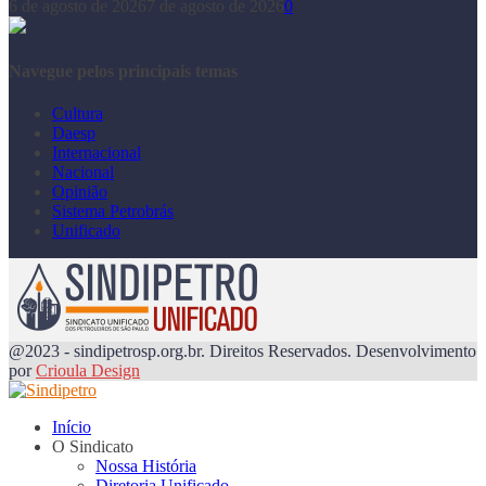
6 de agosto de 2026
7 de agosto de 2026
0
Navegue pelos principais temas
Cultura
Daesp
Internacional
Nacional
Opinião
Sistema Petrobrás
Unificado
@2023 - sindipetrosp.org.br. Direitos Reservados. Desenvolvimento
por
Crioula Design
Início
O Sindicato
Nossa História
Diretoria Unificado