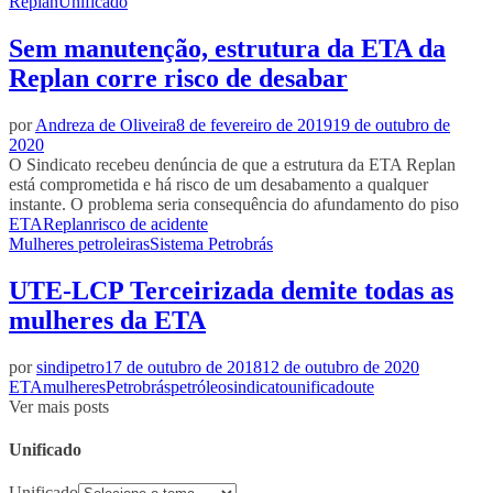
Replan
Unificado
Sem manutenção, estrutura da ETA da
Replan corre risco de desabar
por
Andreza de Oliveira
8 de fevereiro de 2019
19 de outubro de
2020
O Sindicato recebeu denúncia de que a estrutura da ETA Replan
está comprometida e há risco de um desabamento a qualquer
instante. O problema seria consequência do afundamento do piso
ETA
Replan
risco de acidente
Mulheres petroleiras
Sistema Petrobrás
UTE-LCP Terceirizada demite todas as
mulheres da ETA
por
sindipetro
17 de outubro de 2018
12 de outubro de 2020
ETA
mulheres
Petrobrás
petróleo
sindicato
unificado
ute
Ver mais posts
Unificado
Unificado