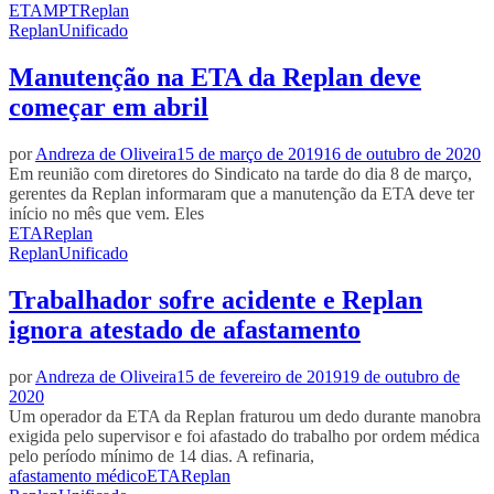
ETA
MPT
Replan
Replan
Unificado
Manutenção na ETA da Replan deve
começar em abril
por
Andreza de Oliveira
15 de março de 2019
16 de outubro de 2020
Em reunião com diretores do Sindicato na tarde do dia 8 de março,
gerentes da Replan informaram que a manutenção da ETA deve ter
início no mês que vem. Eles
ETA
Replan
Replan
Unificado
Trabalhador sofre acidente e Replan
ignora atestado de afastamento
por
Andreza de Oliveira
15 de fevereiro de 2019
19 de outubro de
2020
Um operador da ETA da Replan fraturou um dedo durante manobra
exigida pelo supervisor e foi afastado do trabalho por ordem médica
pelo período mínimo de 14 dias. A refinaria,
afastamento médico
ETA
Replan