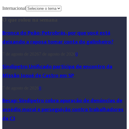
Internacional
O que rolou na semana
Bronca do Peão: Petrobrás, por que você está
deixando a raposa tomar conta do galinheiro?
7 de agosto de 2026
7 de agosto de 2026
0
Sindipetro Unificado participa de encontro da
Missão Josué de Castro em SP
7 de agosto de 2026
0
Recap: Sindipetro cobra apuração de denúncias de
assédio moral e perseguição contra trabalhadores
da C3