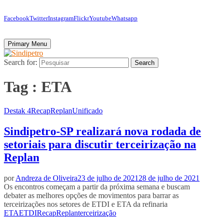
Facebook
Twitter
Instagram
Flickr
Youtube
Whatsapp
Primary Menu
Search for:
Search
Tag : ETA
Destak 4
Recap
Replan
Unificado
Sindipetro-SP realizará nova rodada de
setoriais para discutir terceirização na
Replan
por
Andreza de Oliveira
23 de julho de 2021
28 de julho de 2021
Os encontros começam a partir da próxima semana e buscam
debater as melhores opções de movimentos para barrar as
terceirizações nos setores de ETDI e ETA da refinaria
ETA
ETDI
Recap
Replan
terceirização