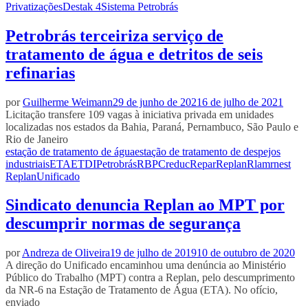
Privatizações
Destak 4
Sistema Petrobrás
Petrobrás terceiriza serviço de
tratamento de água e detritos de seis
refinarias
por
Guilherme Weimann
29 de junho de 2021
6 de julho de 2021
Licitação transfere 109 vagas à iniciativa privada em unidades
localizadas nos estados da Bahia, Paraná, Pernambuco, São Paulo e
Rio de Janeiro
estação de tratamento de água
estação de tratamento de despejos
industriais
ETA
ETDI
Petrobrás
RBPC
reduc
Repar
Replan
Rlam
rnest
Replan
Unificado
Sindicato denuncia Replan ao MPT por
descumprir normas de segurança
por
Andreza de Oliveira
19 de julho de 2019
10 de outubro de 2020
A direção do Unificado encaminhou uma denúncia ao Ministério
Público do Trabalho (MPT) contra a Replan, pelo descumprimento
da NR-6 na Estação de Tratamento de Água (ETA). No ofício,
enviado