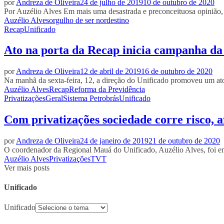
por
Andreza de Oliveira
24 de julho de 2019
10 de outubro de 2020
Por Auzélio Alves Em mais uma desastrada e preconceituosa opinião, o
Auzélio Alves
orgulho de ser nordestino
Recap
Unificado
Ato na porta da Recap inicia campanha d
por
Andreza de Oliveira
12 de abril de 2019
16 de outubro de 2020
Na manhã da sexta-feira, 12, a direção do Unificado promoveu um ato
Auzélio Alves
Recap
Reforma da Previdência
Privatizações
Geral
Sistema Petrobrás
Unificado
Com privatizações sociedade corre risco, 
por
Andreza de Oliveira
24 de janeiro de 2019
21 de outubro de 2020
O coordenador da Regional Mauá do Unificado, Auzélio Alves, foi entr
Auzélio Alves
Privatizações
TVT
Ver mais posts
Unificado
Unificado