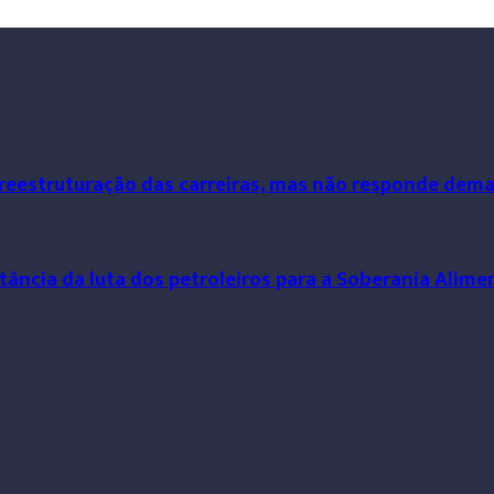
 reestruturação das carreiras, mas não responde dem
tância da luta dos petroleiros para a Soberania Alime