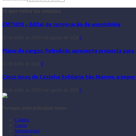
O que rolou na semana
EMTHOS – Edital de convocação de assembleia
31 de julho de 2026
3 de agosto de 2026
0
Plano de cargos: Petrobrás apresenta proposta para
31 de julho de 2026
0
Cinco Anos de Cozinha Solidária São Marcos: a impor
31 de julho de 2026
3 de agosto de 2026
0
Navegue pelos principais temas
Cultura
Daesp
Internacional