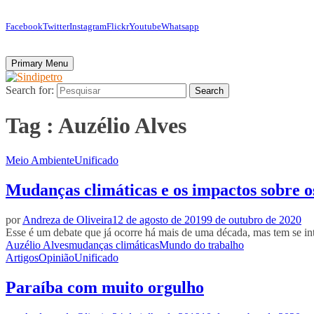
Facebook
Twitter
Instagram
Flickr
Youtube
Whatsapp
Primary Menu
Search for:
Search
Tag : Auzélio Alves
Meio Ambiente
Unificado
Mudanças climáticas e os impactos sobre 
por
Andreza de Oliveira
12 de agosto de 2019
9 de outubro de 2020
Esse é um debate que já ocorre há mais de uma década, mas tem se in
Auzélio Alves
mudanças climáticas
Mundo do trabalho
Artigos
Opinião
Unificado
Paraíba com muito orgulho