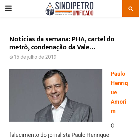
PRIMARY
MENU
Notícias da semana: PHA, cartel do
metrô, condenação da Vale…
15 de julho de 2019
Paulo
Henriq
ue
Amori
m
O
falecimento do jornalista Paulo Henrique