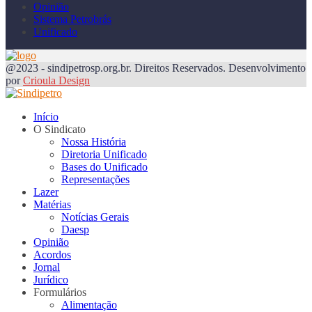
Opinião
Sistema Petrobrás
Unificado
@2023 - sindipetrosp.org.br. Direitos Reservados. Desenvolvimento
por
Crioula Design
Início
O Sindicato
Nossa História
Diretoria Unificado
Bases do Unificado
Representações
Lazer
Matérias
Notícias Gerais
Daesp
Opinião
Acordos
Jornal
Jurídico
Formulários
Alimentação