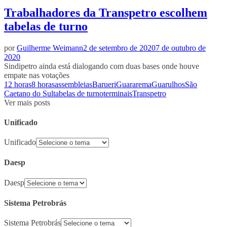
Trabalhadores da Transpetro escolhem
tabelas de turno
por
Guilherme Weimann
2 de setembro de 2020
7 de outubro de
2020
Sindipetro ainda está dialogando com duas bases onde houve
empate nas votações
12 horas
8 horas
assembleias
Barueri
Guararema
Guarulhos
São
Caetano do Sul
tabelas de turno
terminais
Transpetro
Ver mais posts
Unificado
Unificado
Daesp
Daesp
Sistema Petrobrás
Sistema Petrobrás