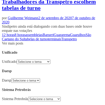
Trabalhadores da Transpetro escolhem
tabelas de turno
por
Guilherme Weimann
2 de setembro de 2020
7 de outubro de
2020
Sindipetro ainda está dialogando com duas bases onde houve
empate nas votações
12 horas
8 horas
assembleias
Barueri
Guararema
Guarulhos
São
Caetano do Sul
tabelas de turno
terminais
Transpetro
Ver mais posts
Unificado
Unificado
Daesp
Daesp
Sistema Petrobrás
Sistema Petrobrás