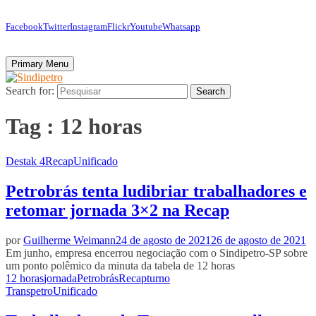
Facebook
Twitter
Instagram
Flickr
Youtube
Whatsapp
Primary Menu
Search for:
Search
Tag : 12 horas
Destak 4
Recap
Unificado
Petrobrás tenta ludibriar trabalhadores e
retomar jornada 3×2 na Recap
por
Guilherme Weimann
24 de agosto de 2021
26 de agosto de 2021
Em junho, empresa encerrou negociação com o Sindipetro-SP sobre
um ponto polêmico da minuta da tabela de 12 horas
12 horas
jornada
Petrobrás
Recap
turno
Transpetro
Unificado