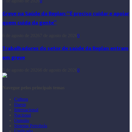
7 de agosto de 2026
0
Greve na Saúde da Replan: “É preciso cuidar e apoiar
quem cuida da gente”
6 de agosto de 2026
7 de agosto de 2026
0
Trabalhadores do setor de saúde da Replan entram
em greve
3 de agosto de 2026
6 de agosto de 2026
0
Navegue pelos principais temas
Cultura
Daesp
Internacional
Nacional
Opinião
Sistema Petrobrás
Unificado