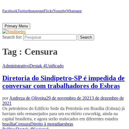
Facebook
Twitter
Instagram
Flickr
Youtube
Whatsapp
Primary Menu
Search for:
Search
Tag : Censura
Administrativo
Destak 4
Unificado
Diretoria do Sindipetro-SP é impedida de
conversar com trabalhadores do Esbras
por
Andreza de Oliveira
29 de novembro de 2021
3 de dezembro de
2021
Os petroleiros do Edifício Sede da Petrobrás em Brasília (Esbras) já
haviam sido remanejados para um escritório coworkig, ainda na
capital brasileira, e agora serão realocados em diferentes estados
brasília
Censura
Direito à moradia
esbras