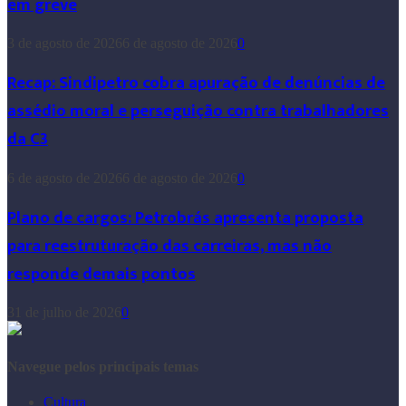
em greve
3 de agosto de 2026
6 de agosto de 2026
0
Recap: Sindipetro cobra apuração de denúncias de
assédio moral e perseguição contra trabalhadores
da C3
6 de agosto de 2026
6 de agosto de 2026
0
Plano de cargos: Petrobrás apresenta proposta
para reestruturação das carreiras, mas não
responde demais pontos
31 de julho de 2026
0
Navegue pelos principais temas
Cultura