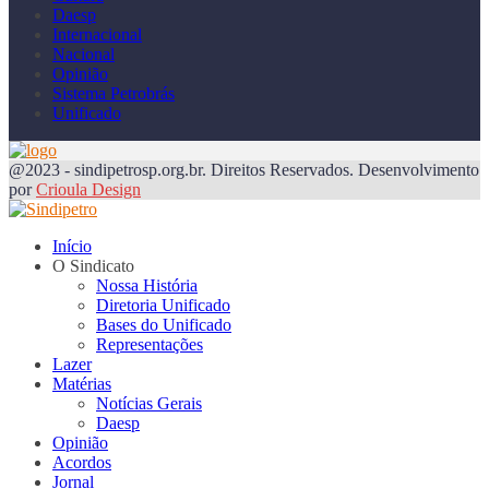
Daesp
Internacional
Nacional
Opinião
Sistema Petrobrás
Unificado
@2023 - sindipetrosp.org.br. Direitos Reservados. Desenvolvimento
por
Crioula Design
Início
O Sindicato
Nossa História
Diretoria Unificado
Bases do Unificado
Representações
Lazer
Matérias
Notícias Gerais
Daesp
Opinião
Acordos
Jornal