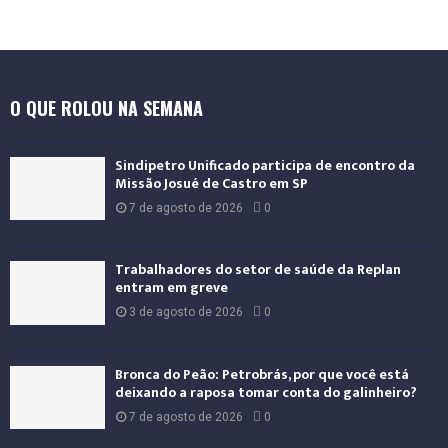
t
e
r
n
a
O QUE ROLOU NA SEMANA
c
i
o
Sindipetro Unificado participa de encontro da
n
Missão Josué de Castro em SP
a
7 de agosto de 2026
0
l
Trabalhadores do setor de saúde da Replan
entram em greve
3 de agosto de 2026
0
Bronca do Peão: Petrobrás, por que você está
deixando a raposa tomar conta do galinheiro?
7 de agosto de 2026
0