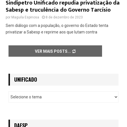
Sindipetro Unificado repudia privatização da
Sabesp e truculência do Governo Tarcísio
por
Maguila Espinosa
8 de dezembro de 2023
Sem diálogo com a população, o governo do Estado tenta
privatizar a Sabesp e reprime aos que lutam contra
VER MAIS POSTS
UNIFICADO
U
n
i
f
i
c
DAESP