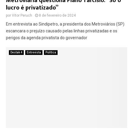
Metroviária questiona Plano Tarcísio: “Só o
lucro é privatizado”
por
Vitor Peruch
8 de fevereiro de 2024
Em entrevista ao Sindipetro, a presidenta dos Metroviários (SP)
escancara o prejuízo causado pelas linhas privatizadas e os
perigos da agenda privatista do governador
Destak 4
Entrevista
Política