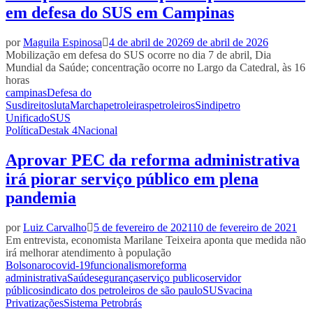
em defesa do SUS em Campinas
por
Maguila Espinosa
4 de abril de 2026
9 de abril de 2026
Mobilização em defesa do SUS ocorre no dia 7 de abril, Dia
Mundial da Saúde; concentração ocorre no Largo da Catedral, às 16
horas
campinas
Defesa do
Sus
direitos
luta
Marcha
petroleiras
petroleiros
Sindipetro
Unificado
SUS
Política
Destak 4
Nacional
Aprovar PEC da reforma administrativa
irá piorar serviço público em plena
pandemia
por
Luiz Carvalho
5 de fevereiro de 2021
10 de fevereiro de 2021
Em entrevista, economista Marilane Teixeira aponta que medida não
irá melhorar atendimento à população
Bolsonaro
covid-19
funcionalismo
reforma
administrativa
Saúde
segurança
serviço publico
servidor
público
sindicato dos petroleiros de são paulo
SUS
vacina
Privatizações
Sistema Petrobrás