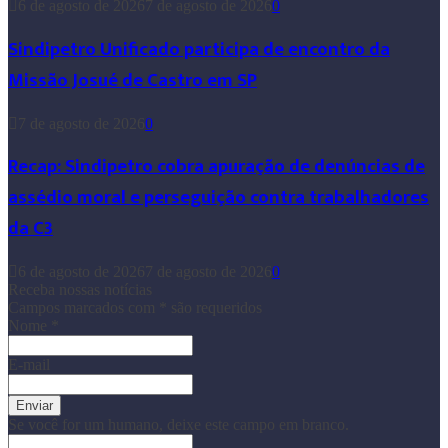
6 de agosto de 2026
7 de agosto de 2026
0
Sindipetro Unificado participa de encontro da
Missão Josué de Castro em SP
7 de agosto de 2026
0
Recap: Sindipetro cobra apuração de denúncias de
assédio moral e perseguição contra trabalhadores
da C3
6 de agosto de 2026
7 de agosto de 2026
0
Receba nossas notícias
Campos marcados com
*
são requeridos
Nome
*
E-mail
Se você for um humano, deixe este campo em branco.