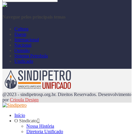
Navegue pelos principais temas
Cultura
Daesp
Internacional
Nacional
Opinião
Sistema Petrobrás
Unificado
@2023 - sindipetrosp.org.br. Direitos Reservados. Desenvolvimento
por
Crioula Design
Início
O Sindicato
Nossa História
Diretoria Unificado