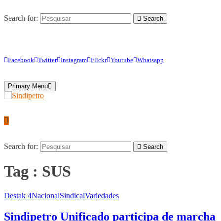
Search for:
Search
Facebook
Twitter
Instagram
Flickr
Youtube
Whatsapp
Primary Menu
Search for:
Search
Tag : SUS
Destak 4
Nacional
Sindical
Variedades
Sindipetro Unificado participa de marcha