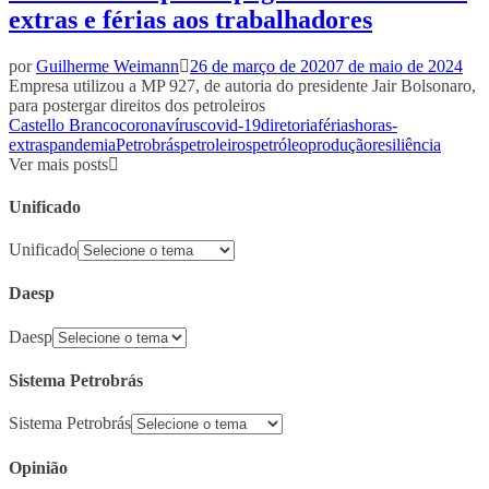
extras e férias aos trabalhadores
por
Guilherme Weimann
26 de março de 2020
7 de maio de 2024
Empresa utilizou a MP 927, de autoria do presidente Jair Bolsonaro,
para postergar direitos dos petroleiros
Castello Branco
coronavírus
covid-19
diretoria
férias
horas-
extras
pandemia
Petrobrás
petroleiros
petróleo
produção
resiliência
Ver mais posts
Unificado
Unificado
Daesp
Daesp
Sistema Petrobrás
Sistema Petrobrás
Opinião