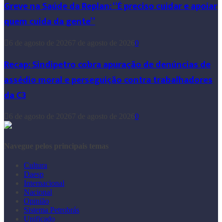
Greve na Saúde da Replan: “É preciso cuidar e apoiar
quem cuida da gente”
6 de agosto de 2026
7 de agosto de 2026
0
Recap: Sindipetro cobra apuração de denúncias de
assédio moral e perseguição contra trabalhadores
da C3
6 de agosto de 2026
7 de agosto de 2026
0
Navegue pelos principais temas
Cultura
Daesp
Internacional
Nacional
Opinião
Sistema Petrobrás
Unificado