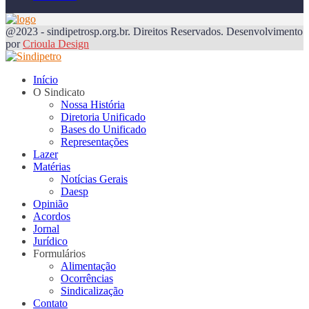
@2023 - sindipetrosp.org.br. Direitos Reservados. Desenvolvimento
por
Crioula Design
Início
O Sindicato
Nossa História
Diretoria Unificado
Bases do Unificado
Representações
Lazer
Matérias
Notícias Gerais
Daesp
Opinião
Acordos
Jornal
Jurídico
Formulários
Alimentação
Ocorrências
Sindicalização
Contato