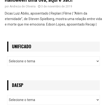
Halloween uma ova, aqui é Saci!
por
Andreza de Oliveira
3 de novembro de 2019
Dicas Luiz Abilio, aposentado | Replan | Filme | “Além da
eternidade”, de Steven Spielberg, mostra uma relação entre vida
e morte que me emociona. Edson Lopes, aposentado Recap |
UNIFICADO
U
n
i
f
i
c
DAESP
a
d
D
o
a