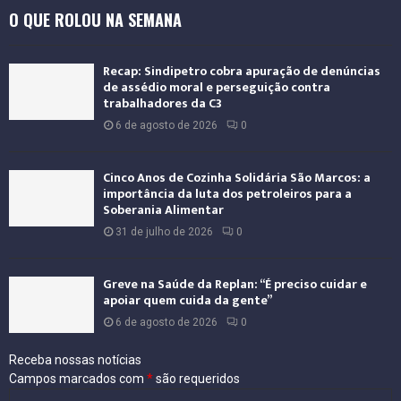
a
O QUE ROLOU NA SEMANA
c
i
o
Recap: Sindipetro cobra apuração de denúncias
n
de assédio moral e perseguição contra
a
trabalhadores da C3
l
6 de agosto de 2026
0
Cinco Anos de Cozinha Solidária São Marcos: a
importância da luta dos petroleiros para a
Soberania Alimentar
31 de julho de 2026
0
Greve na Saúde da Replan: “É preciso cuidar e
apoiar quem cuida da gente”
6 de agosto de 2026
0
Receba nossas notícias
Campos marcados com
*
são requeridos