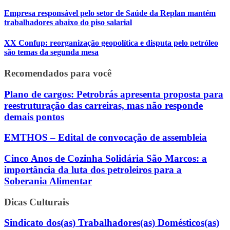
Empresa responsável pelo setor de Saúde da Replan mantém
trabalhadores abaixo do piso salarial
XX Confup: reorganização geopolítica e disputa pelo petróleo
são temas da segunda mesa
Recomendados para você
Plano de cargos: Petrobrás apresenta proposta para
reestruturação das carreiras, mas não responde
demais pontos
EMTHOS – Edital de convocação de assembleia
Cinco Anos de Cozinha Solidária São Marcos: a
importância da luta dos petroleiros para a
Soberania Alimentar
Dicas Culturais
Sindicato dos(as) Trabalhadores(as) Domésticos(as)