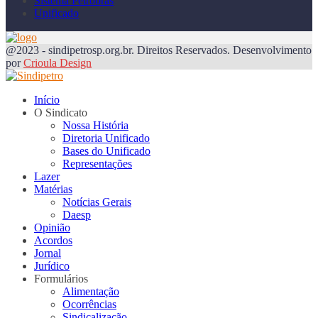
Sistema Petrobrás
Unificado
@2023 - sindipetrosp.org.br. Direitos Reservados. Desenvolvimento
por
Crioula Design
Início
O Sindicato
Nossa História
Diretoria Unificado
Bases do Unificado
Representações
Lazer
Matérias
Notícias Gerais
Daesp
Opinião
Acordos
Jornal
Jurídico
Formulários
Alimentação
Ocorrências
Sindicalização