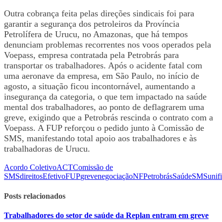
Outra cobrança feita pelas direções sindicais foi para
garantir a segurança dos petroleiros da Província
Petrolífera de Urucu, no Amazonas, que há tempos
denunciam problemas recorrentes nos voos operados pela
Voepass, empresa contratada pela Petrobrás para
transportar os trabalhadores. Após o acidente fatal com
uma aeronave da empresa, em São Paulo, no início de
agosto, a situação ficou incontornável, aumentando a
insegurança da categoria, o que tem impactado na saúde
mental dos trabalhadores, ao ponto de deflagrarem uma
greve, exigindo que a Petrobrás rescinda o contrato com a
Voepass. A FUP reforçou o pedido junto à Comissão de
SMS, manifestando total apoio aos trabalhadores e às
trabalhadoras de Urucu.
Acordo Coletivo
ACT
Comissão de
SMS
direitos
Efetivo
FUP
greve
negociação
NF
Petrobrás
Saúde
SMS
unif
Posts relacionados
Trabalhadores do setor de saúde da Replan entram em greve