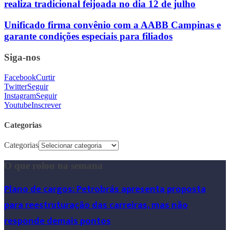
realiza tradicional feijoada no dia 12 de julho
Unificado firma convênio com a AABB Campinas e
garante condições especiais para filiados
Siga-nos
Facebook
Curtir
Twitter
Seguir
Instagram
Seguir
Youtube
Inscrever
Categorias
Categorias
O que rolou na semana
Plano de cargos: Petrobrás apresenta proposta
para reestruturação das carreiras, mas não
responde demais pontos