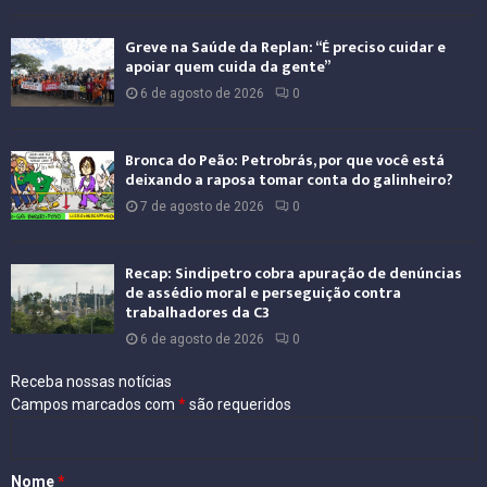
Greve na Saúde da Replan: “É preciso cuidar e
apoiar quem cuida da gente”
6 de agosto de 2026
0
Bronca do Peão: Petrobrás, por que você está
deixando a raposa tomar conta do galinheiro?
7 de agosto de 2026
0
Recap: Sindipetro cobra apuração de denúncias
de assédio moral e perseguição contra
trabalhadores da C3
6 de agosto de 2026
0
Receba nossas notícias
Campos marcados com
*
são requeridos
Nome
*