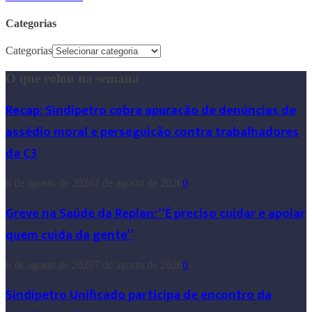
Categorias
Categorias
O que rolou na semana
Recap: Sindipetro cobra apuração de denúncias de
assédio moral e perseguição contra trabalhadores
da C3
6 de agosto de 2026
7 de agosto de 2026
0
Greve na Saúde da Replan: “É preciso cuidar e apoiar
quem cuida da gente”
6 de agosto de 2026
7 de agosto de 2026
0
Sindipetro Unificado participa de encontro da