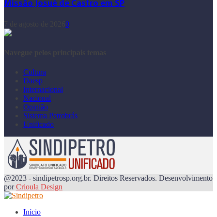
Missão Josué de Castro em SP
7 de agosto de 2026
0
Navegue pelos principais temas
Cultura
Daesp
Internacional
Nacional
Opinião
Sistema Petrobrás
Unificado
@2023 - sindipetrosp.org.br. Direitos Reservados. Desenvolvimento
por
Crioula Design
Início