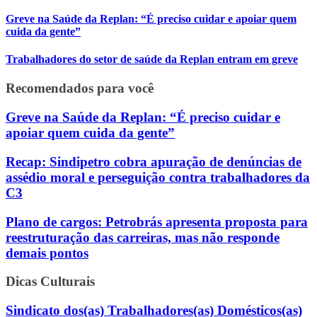
Greve na Saúde da Replan: “É preciso cuidar e apoiar quem
cuida da gente”
Trabalhadores do setor de saúde da Replan entram em greve
Recomendados para você
Greve na Saúde da Replan: “É preciso cuidar e
apoiar quem cuida da gente”
Recap: Sindipetro cobra apuração de denúncias de
assédio moral e perseguição contra trabalhadores da
C3
Plano de cargos: Petrobrás apresenta proposta para
reestruturação das carreiras, mas não responde
demais pontos
Dicas Culturais
Sindicato dos(as) Trabalhadores(as) Domésticos(as)