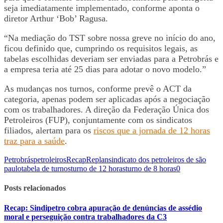
seja imediatamente implementado, conforme aponta o
diretor Arthur ‘Bob’ Ragusa.
“Na mediação do TST sobre nossa greve no início do ano,
ficou definido que, cumprindo os requisitos legais, as
tabelas escolhidas deveriam ser enviadas para a Petrobrás e
a empresa teria até 25 dias para adotar o novo modelo.”
As mudanças nos turnos, conforme prevê o ACT da
categoria, apenas podem ser aplicadas após a negociação
com os trabalhadores. A direção da Federação Única dos
Petroleiros (FUP), conjuntamente com os sindicatos
filiados, alertam para os
riscos que a jornada de 12 horas
traz para a saúde
.
Petrobrás
petroleiros
Recap
Replan
sindicato dos petroleiros de são
paulo
tabela de turnos
turno de 12 horas
turno de 8 horas
0
Posts relacionados
Recap: Sindipetro cobra apuração de denúncias de assédio
moral e perseguição contra trabalhadores da C3