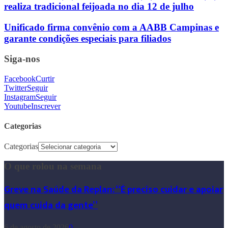
realiza tradicional feijoada no dia 12 de julho
Unificado firma convênio com a AABB Campinas e
garante condições especiais para filiados
Siga-nos
Facebook
Curtir
Twitter
Seguir
Instagram
Seguir
Youtube
Inscrever
Categorias
Categorias
O que rolou na semana
Greve na Saúde da Replan: “É preciso cuidar e apoiar
quem cuida da gente”
6 de agosto de 2026
0