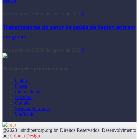
da C3
6 de agosto de 2026
7 de agosto de 2026
0
Trabalhadores do setor de saúde da Replan entram
em greve
3 de agosto de 2026
6 de agosto de 2026
0
Navegue pelos principais temas
Cultura
Daesp
Internacional
Nacional
Opinião
Sistema Petrobrás
Unificado
@2023 - sindipetrosp.org.br. Direitos Reservados. Desenvolvimento
por
Crioula Design