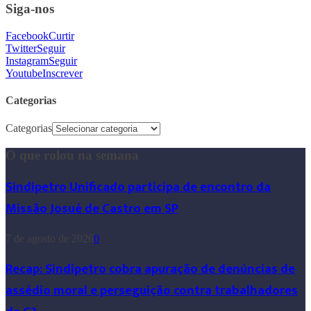
Siga-nos
Facebook
Curtir
Twitter
Seguir
Instagram
Seguir
Youtube
Inscrever
Categorias
Categorias
O que rolou na semana
Sindipetro Unificado participa de encontro da
Missão Josué de Castro em SP
7 de agosto de 2026
0
Recap: Sindipetro cobra apuração de denúncias de
assédio moral e perseguição contra trabalhadores