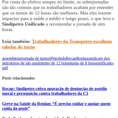
Por conta do efetivo sempre no limite, as sobrejornadas
são tão comuns que os trabalhadores acabam por entender
que os turnos de 12 horas são melhores. Mas eles trazem
impactos para a saúde a médio e longo prazo, o que leva o
Sindipetro Unificado
a recomendar a jornada de oito
horas.
Leia também:
Trabalhadores da Transpetro escolhem
tabelas de turno
assembleias
jornada de turnos
Petrobrás
Recap
Replan
sindicato dos
petroleiros de são paulo
turno de 12 horas
turno de 8 horas
unificado-
sp
0
Posts relacionados
Recap: Sindipetro cobra apuração de denúncias de assédio
moral e perseguição contra trabalhadores da C3
Greve na Saúde da Replan: “É preciso cuidar e apoiar quem
cuida da gente”