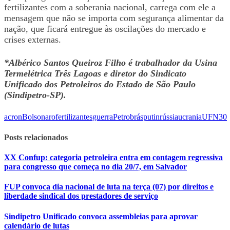
fertilizantes com a soberania nacional, carrega com ele a
mensagem que não se importa com segurança alimentar da
nação, que ficará entregue às oscilações do mercado e
crises externas.
*Albérico Santos Queiroz Filho é trabalhador da Usina
Termelétrica Três Lagoas e diretor do Sindicato
Unificado dos Petroleiros do Estado de São Paulo
(Sindipetro-SP).
acron
Bolsonaro
fertilizantes
guerra
Petrobrás
putin
rússia
ucrania
UFN3
0
Posts relacionados
XX Confup: categoria petroleira entra em contagem regressiva
para congresso que começa no dia 20/7, em Salvador
FUP convoca dia nacional de luta na terça (07) por direitos e
liberdade sindical dos prestadores de serviço
Sindipetro Unificado convoca assembleias para aprovar
calendário de lutas