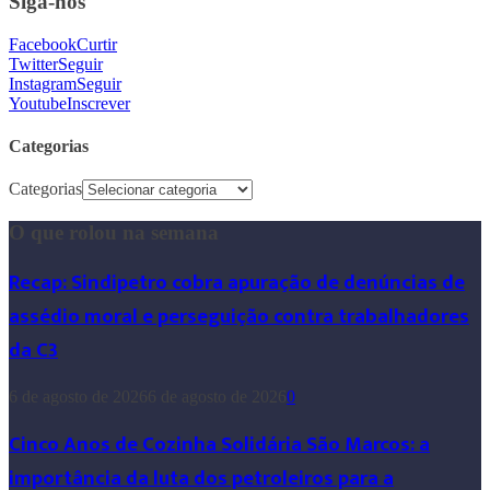
Siga-nos
Facebook
Curtir
Twitter
Seguir
Instagram
Seguir
Youtube
Inscrever
Categorias
Categorias
O que rolou na semana
Recap: Sindipetro cobra apuração de denúncias de
assédio moral e perseguição contra trabalhadores
da C3
6 de agosto de 2026
6 de agosto de 2026
0
Cinco Anos de Cozinha Solidária São Marcos: a
importância da luta dos petroleiros para a