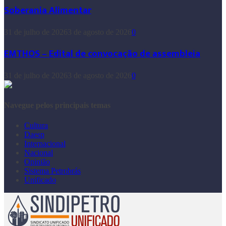
Soberania Alimentar
31 de julho de 2026
3 de agosto de 2026
0
EMTHOS – Edital de convocação de assembleia
31 de julho de 2026
3 de agosto de 2026
0
Navegue pelos principais temas
Cultura
Daesp
Internacional
Nacional
Opinião
Sistema Petrobrás
Unificado