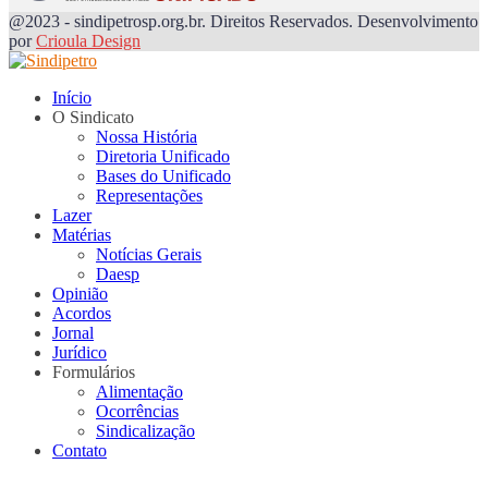
@2023 - sindipetrosp.org.br. Direitos Reservados. Desenvolvimento
por
Crioula Design
Início
O Sindicato
Nossa História
Diretoria Unificado
Bases do Unificado
Representações
Lazer
Matérias
Notícias Gerais
Daesp
Opinião
Acordos
Jornal
Jurídico
Formulários
Alimentação
Ocorrências
Sindicalização
Contato