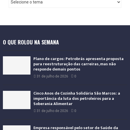
n
t
e
r
n
a
O QUE ROLOU NA SEMANA
c
i
o
Plano de cargos: Petrobrás apresenta proposta
n
para reestruturação das carreiras, mas não
a
responde demais pontos
l
31 de julho de 2026
0
Cinco Anos de Cozinha Solidária São Marcos: a
importância da luta dos petroleiros para a
Soberania Alimentar
31 de julho de 2026
0
Empresa responsável pelo setor de Saúde da