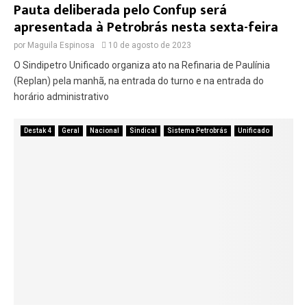
Pauta deliberada pelo Confup será
apresentada à Petrobrás nesta sexta-feira
por
Maguila Espinosa
10 de agosto de 2023
O Sindipetro Unificado organiza ato na Refinaria de Paulínia
(Replan) pela manhã, na entrada do turno e na entrada do
horário administrativo
Destak 4
Geral
Nacional
Sindical
Sistema Petrobrás
Unificado