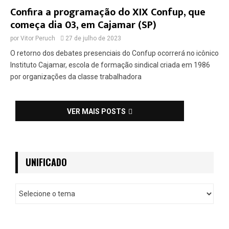
Confira a programação do XIX Confup, que
começa dia 03, em Cajamar (SP)
por
Vitor Peruch
27 de julho de 2023
O retorno dos debates presenciais do Confup ocorrerá no icônico
Instituto Cajamar, escola de formação sindical criada em 1986
por organizações da classe trabalhadora
VER MAIS POSTS
UNIFICADO
U
n
i
f