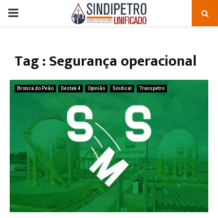
PRIMARY
MENU
Tag : Segurança operacional
Bronca do Peão
Destak 4
Opinião
Sindical
Transpetro