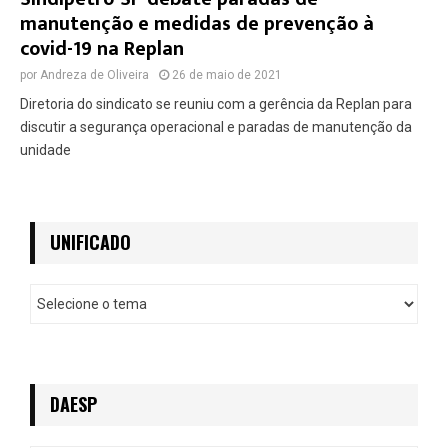
manutenção e medidas de prevenção à
covid-19 na Replan
por
Andreza de Oliveira
26 de maio de 2021
Diretoria do sindicato se reuniu com a gerência da Replan para
discutir a segurança operacional e paradas de manutenção da
unidade
UNIFICADO
U
n
i
f
i
c
DAESP
a
d