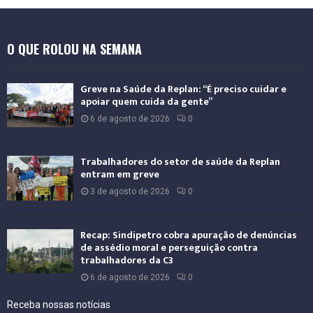
r
n
a
O QUE ROLOU NA SEMANA
c
i
o
Greve na Saúde da Replan: “É preciso cuidar e
n
apoiar quem cuida da gente”
a
6 de agosto de 2026
0
l
Trabalhadores do setor de saúde da Replan
entram em greve
3 de agosto de 2026
0
Recap: Sindipetro cobra apuração de denúncias
de assédio moral e perseguição contra
trabalhadores da C3
6 de agosto de 2026
0
Receba nossas notícias