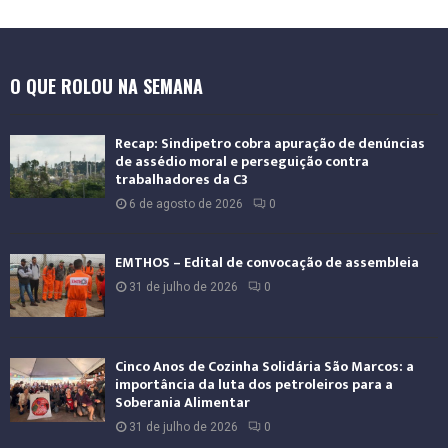
e
r
n
a
O QUE ROLOU NA SEMANA
c
i
o
Recap: Sindipetro cobra apuração de denúncias
n
de assédio moral e perseguição contra
a
trabalhadores da C3
l
6 de agosto de 2026
0
EMTHOS – Edital de convocação de assembleia
31 de julho de 2026
0
Cinco Anos de Cozinha Solidária São Marcos: a
importância da luta dos petroleiros para a
Soberania Alimentar
31 de julho de 2026
0