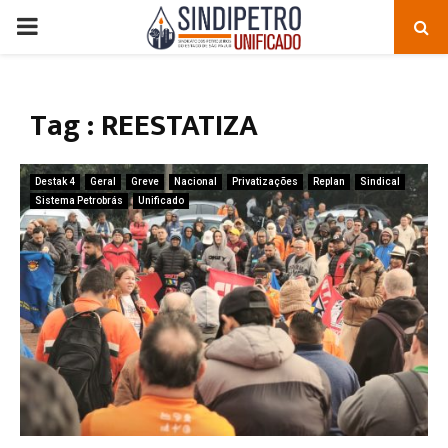
PRIMARY
MENU
Tag : REESTATIZA
Destak 4
Geral
Greve
Nacional
Privatizações
Replan
Sindical
Sistema Petrobrás
Unificado