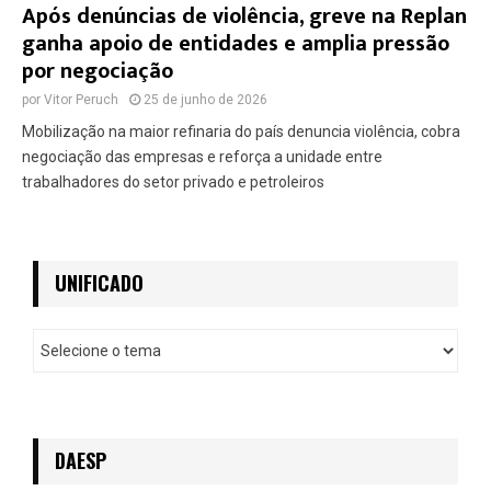
Após denúncias de violência, greve na Replan
ganha apoio de entidades e amplia pressão
por negociação
por
Vitor Peruch
25 de junho de 2026
Mobilização na maior refinaria do país denuncia violência, cobra
negociação das empresas e reforça a unidade entre
trabalhadores do setor privado e petroleiros
UNIFICADO
U
n
i
f
i
c
DAESP
a