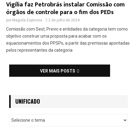
Vigília faz Petrobrás instalar Comissão com
órgãos de controle para o fim dos PEDs
por
Maguila Espinosa
2 de julho de 2024
Comissão com Sest, Previc e entidades da categoria tem como
objetivo construir uma proposta para acabar com os
equacionamentos dos PPSPs, a partir das premissas apontadas
pelos representantes da categoria
VER MAIS POSTS
UNIFICADO
U
n
i
f