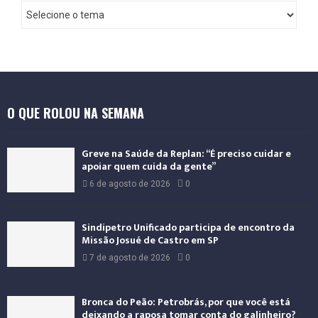
I
n
t
e
r
n
a
O QUE ROLOU NA SEMANA
c
i
o
Greve na Saúde da Replan: “É preciso cuidar e
n
apoiar quem cuida da gente”
a
6 de agosto de 2026
0
l
Sindipetro Unificado participa de encontro da
Missão Josué de Castro em SP
7 de agosto de 2026
0
Bronca do Peão: Petrobrás, por que você está
deixando a raposa tomar conta do galinheiro?