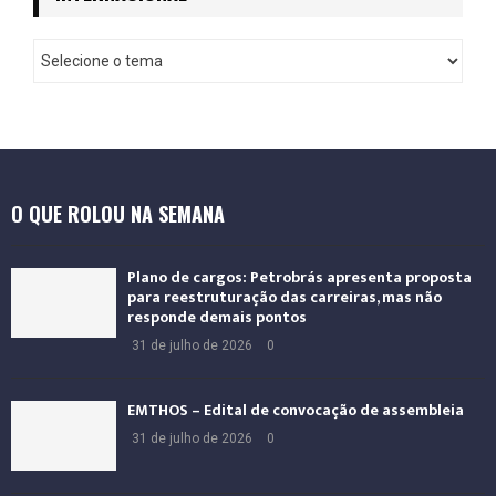
a
l
I
n
t
e
r
n
a
O QUE ROLOU NA SEMANA
c
i
o
Plano de cargos: Petrobrás apresenta proposta
n
para reestruturação das carreiras, mas não
a
responde demais pontos
l
31 de julho de 2026
0
EMTHOS – Edital de convocação de assembleia
31 de julho de 2026
0