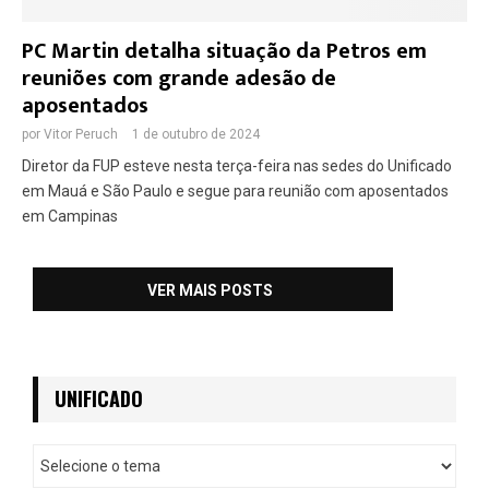
PC Martin detalha situação da Petros em
reuniões com grande adesão de
aposentados
por
Vitor Peruch
1 de outubro de 2024
Diretor da FUP esteve nesta terça-feira nas sedes do Unificado
em Mauá e São Paulo e segue para reunião com aposentados
em Campinas
VER MAIS POSTS
UNIFICADO
U
n