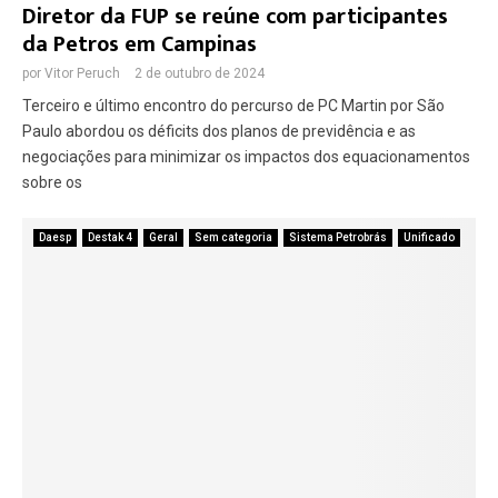
Diretor da FUP se reúne com participantes
da Petros em Campinas
E
por
Vitor Peruch
2 de outubro de 2024
N
Terceiro e último encontro do percurso de PC Martin por São
Paulo abordou os déficits dos planos de previdência e as
U
negociações para minimizar os impactos dos equacionamentos
sobre os
Daesp
Destak 4
Geral
Sem categoria
Sistema Petrobrás
Unificado