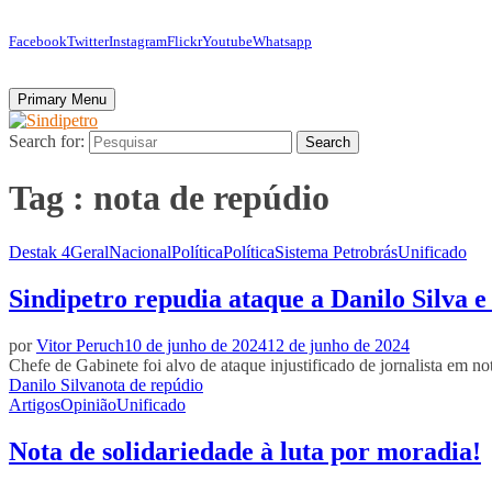
Facebook
Twitter
Instagram
Flickr
Youtube
Whatsapp
Primary Menu
Search for:
Search
Tag : nota de repúdio
Destak 4
Geral
Nacional
Política
Política
Sistema Petrobrás
Unificado
Sindipetro repudia ataque a Danilo Silva
por
Vitor Peruch
10 de junho de 2024
12 de junho de 2024
Chefe de Gabinete foi alvo de ataque injustificado de jornalista em 
Danilo Silva
nota de repúdio
Artigos
Opinião
Unificado
Nota de solidariedade à luta por moradia!