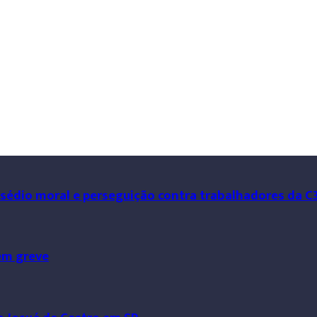
ssédio moral e perseguição contra trabalhadores da C
em greve