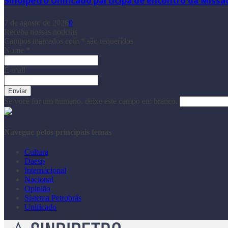
Sindipetro Unificado participa de encontro da Missã
7 de agosto de 2026
0
Receba nossas notícias
Campos marcados com
*
são requeridos
Nome
*
E-mail
Se você for um humano, deixe este campo em branco.
Navegue pelos principais temas
Cultura
Daesp
Internacional
Nacional
Opinião
Sistema Petrobrás
Unificado