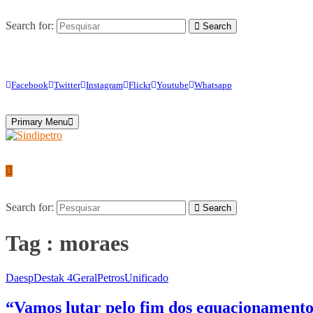
Search for:
Search
Facebook
Twitter
Instagram
Flickr
Youtube
Whatsapp
Primary Menu
Search for:
Search
Tag : moraes
Daesp
Destak 4
Geral
Petros
Unificado
“Vamos lutar pelo fim dos equacionamentos