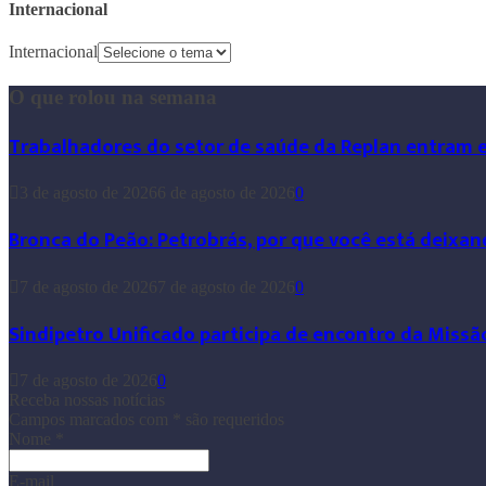
Internacional
Internacional
O que rolou na semana
Trabalhadores do setor de saúde da Replan entram 
3 de agosto de 2026
6 de agosto de 2026
0
Bronca do Peão: Petrobrás, por que você está deixan
7 de agosto de 2026
7 de agosto de 2026
0
Sindipetro Unificado participa de encontro da Missã
7 de agosto de 2026
0
Receba nossas notícias
Campos marcados com
*
são requeridos
Nome
*
E-mail