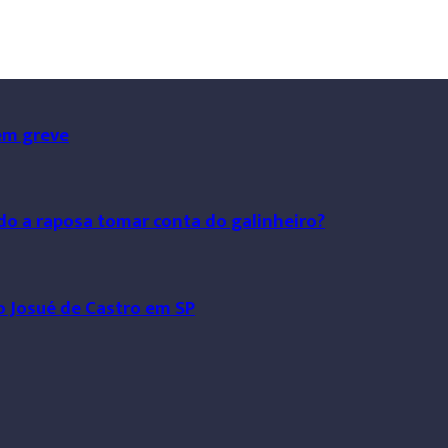
em greve
do a raposa tomar conta do galinheiro?
o Josué de Castro em SP