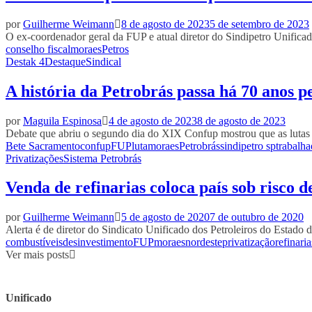
por
Guilherme Weimann
8 de agosto de 2023
5 de setembro de 2023
O ex-coordenador geral da FUP e atual diretor do Sindipetro Unificad
conselho fiscal
moraes
Petros
Destak 4
Destaque
Sindical
A história da Petrobrás passa há 70 anos pe
por
Maguila Espinosa
4 de agosto de 2023
8 de agosto de 2023
Debate que abriu o segundo dia do XIX Confup mostrou que as lutas po
Bete Sacramento
confup
FUP
luta
moraes
Petrobrás
sindipetro sp
trabalha
Privatizações
Sistema Petrobrás
Venda de refinarias coloca país sob risco 
por
Guilherme Weimann
5 de agosto de 2020
7 de outubro de 2020
Alerta é de diretor do Sindicato Unificado dos Petroleiros do Estad
combustíveis
desinvestimento
FUP
moraes
nordeste
privatização
refinaria
Ver mais posts
Unificado