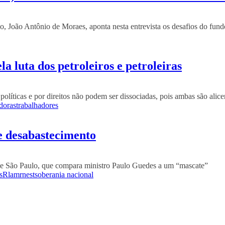
o, João Antônio de Moraes, aponta nesta entrevista os desafios do fundo
la luta dos petroleiros e petroleiras
líticas e por direitos não podem ser dissociadas, pois ambas são alice
doras
trabalhadores
de desabastecimento
o de São Paulo, que compara ministro Paulo Guedes a um “mascate”
s
Rlam
rnest
soberania nacional