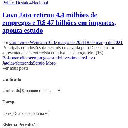
Política
Destak 4
Nacional
Lava Jato retirou 4,4 milhões de
empregos e R$ 47 bilhões em impostos,
aponta estudo
por
Guilherme Weimann
16 de março de 2021
18 de março de 2021
Principais conclusões da pesquisa realizada pelo Dieese foram
apresentadas em entrevista coletiva nesta terça-feira (16)
Bolsonaro
dieese
empregos
estudo
investimentos
Lava
Jato
lawfare
renda
Sergio Moro
Ver mais posts
Unificado
Unificado
Daesp
Daesp
Sistema Petrobrás