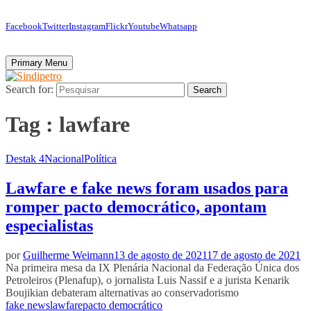
Facebook
Twitter
Instagram
Flickr
Youtube
Whatsapp
Primary Menu
Search for:
Search
Tag : lawfare
Destak 4
Nacional
Política
Lawfare e fake news foram usados para
romper pacto democrático, apontam
especialistas
por
Guilherme Weimann
13 de agosto de 2021
17 de agosto de 2021
Na primeira mesa da IX Plenária Nacional da Federação Única dos
Petroleiros (Plenafup), o jornalista Luis Nassif e a jurista Kenarik
Boujikian debateram alternativas ao conservadorismo
fake news
lawfare
pacto democrático