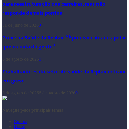
para reestruturação das carreiras, mas não
responde demais pontos
31 de julho de 2026
0
Greve na Saúde da Replan: “É preciso cuidar e apoiar
quem cuida da gente”
6 de agosto de 2026
0
Trabalhadores do setor de saúde da Replan entram
em greve
3 de agosto de 2026
6 de agosto de 2026
0
Navegue pelos principais temas
Cultura
Daesp