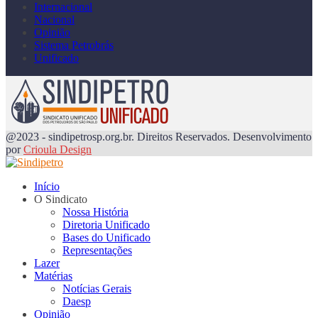
Internacional
Nacional
Opinião
Sistema Petrobrás
Unificado
@2023 - sindipetrosp.org.br. Direitos Reservados. Desenvolvimento
por
Crioula Design
Início
O Sindicato
Nossa História
Diretoria Unificado
Bases do Unificado
Representações
Lazer
Matérias
Notícias Gerais
Daesp
Opinião