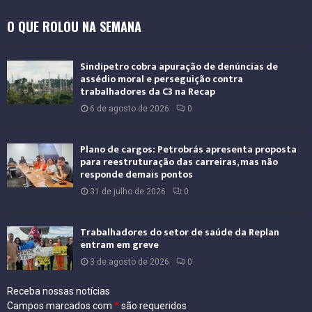
a
O QUE ROLOU NA SEMANA
c
i
o
Sindipetro cobra apuração de denúncias de
n
assédio moral e perseguição contra
a
trabalhadores da C3 na Recap
l
6 de agosto de 2026
0
Plano de cargos: Petrobrás apresenta proposta
para reestruturação das carreiras, mas não
responde demais pontos
31 de julho de 2026
0
Trabalhadores do setor de saúde da Replan
entram em greve
3 de agosto de 2026
0
Receba nossas notícias
Campos marcados com
*
são requeridos