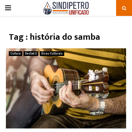
PRIMARY
MENU
Tag : história do samba
Cultura
Destak 3
Dicas Culturais