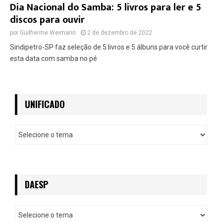
Dia Nacional do Samba: 5 livros para ler e 5
discos para ouvir
por
Guilherme Weimann
2 de dezembro de 2022
Sindipetro-SP faz seleção de 5 livros e 5 álbuns para você curtir
esta data com samba no pé
UNIFICADO
U
n
i
f
i
c
DAESP
a
d
D
o
a