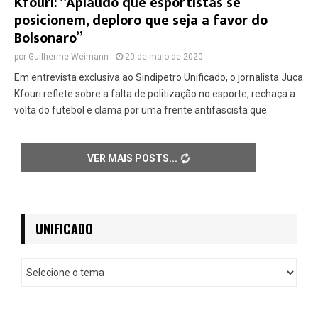
Kfouri: “Aplaudo que esportistas se
posicionem, deploro que seja a favor do
Bolsonaro”
por
Guilherme Weimann
20 de maio de 2020
Em entrevista exclusiva ao Sindipetro Unificado, o jornalista Juca
Kfouri reflete sobre a falta de politização no esporte, rechaça a
volta do futebol e clama por uma frente antifascista que
VER MAIS POSTS
UNIFICADO
U
n
i
f