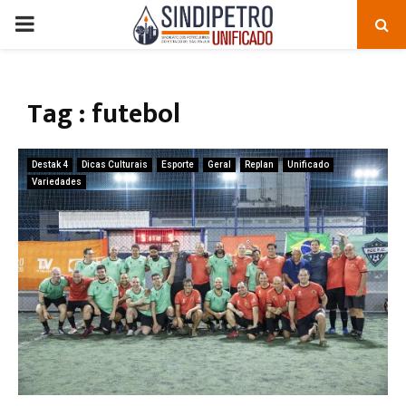
PRIMARY
MENU
Tag : futebol
Destak 4
Dicas Culturais
Esporte
Geral
Replan
Unificado
Variedades