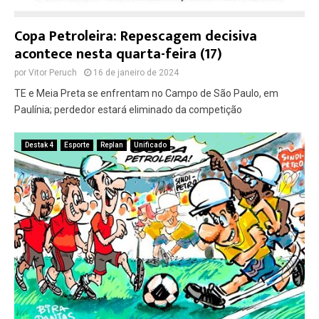
Copa Petroleira: Repescagem decisiva
acontece nesta quarta-feira (17)
por
Vitor Peruch
16 de janeiro de 2024
TE e Meia Preta se enfrentam no Campo de São Paulo, em
Paulínia; perdedor estará eliminado da competição
Destak 4
Esporte
Replan
Unificado