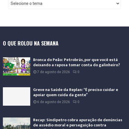
I
n
t
e
r
n
a
O QUE ROLOU NA SEMANA
c
i
o
Bronca do Peão: Petrobrás, por que você está
n
deixando a raposa tomar conta do galinheiro?
a
7 de agosto de 2026
0
l
Greve na Saúde da Replan: “É preciso cuidar e
apoiar quem cuida da gente”
6 de agosto de 2026
0
Recap: Sindipetro cobra apuração de denúncias
de assédio moral e perseguição contra