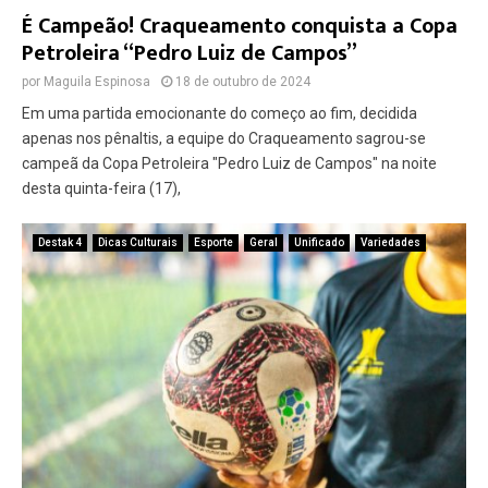
É Campeão! Craqueamento conquista a Copa
Petroleira “Pedro Luiz de Campos”
por
Maguila Espinosa
18 de outubro de 2024
Em uma partida emocionante do começo ao fim, decidida
apenas nos pênaltis, a equipe do Craqueamento sagrou-se
campeã da Copa Petroleira "Pedro Luiz de Campos" na noite
desta quinta-feira (17),
Destak 4
Dicas Culturais
Esporte
Geral
Unificado
Variedades