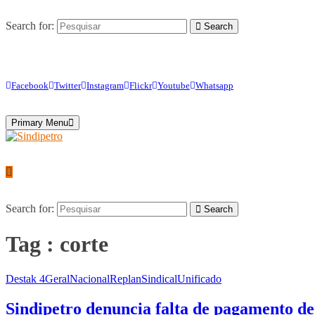
Search for:
Search
Facebook
Twitter
Instagram
Flickr
Youtube
Whatsapp
Primary Menu
Search for:
Search
Tag : corte
Destak 4
Geral
Nacional
Replan
Sindical
Unificado
Sindipetro denuncia falta de pagamento de