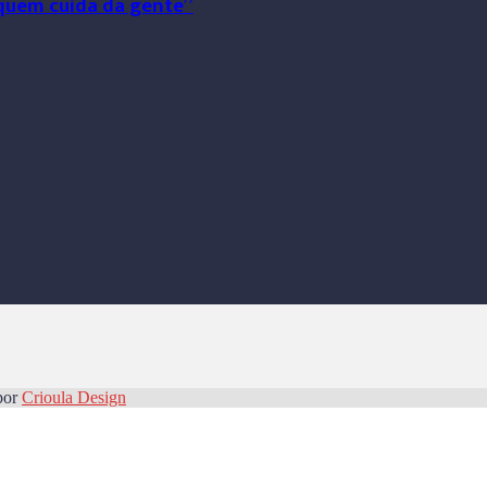
r quem cuida da gente”
por
Crioula Design