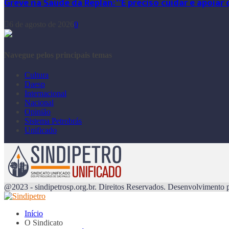
Greve na Saúde da Replan: “É preciso cuidar e apoia
6 de agosto de 2026
0
Navegue pelos principais temas
Cultura
Daesp
Internacional
Nacional
Opinião
Sistema Petrobrás
Unificado
@2023 - sindipetrosp.org.br. Direitos Reservados. Desenvolvimento 
Início
O Sindicato