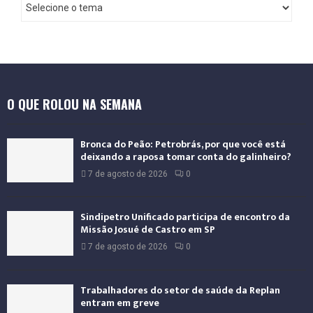
I
n
t
e
r
n
a
O QUE ROLOU NA SEMANA
c
i
o
Bronca do Peão: Petrobrás, por que você está
n
deixando a raposa tomar conta do galinheiro?
a
7 de agosto de 2026
0
l
Sindipetro Unificado participa de encontro da
Missão Josué de Castro em SP
7 de agosto de 2026
0
Trabalhadores do setor de saúde da Replan
entram em greve