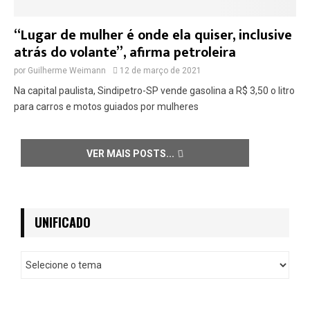
“Lugar de mulher é onde ela quiser, inclusive
atrás do volante”, afirma petroleira
por
Guilherme Weimann
12 de março de 2021
Na capital paulista, Sindipetro-SP vende gasolina a R$ 3,50 o litro
para carros e motos guiados por mulheres
VER MAIS POSTS
UNIFICADO
U
n
i
f