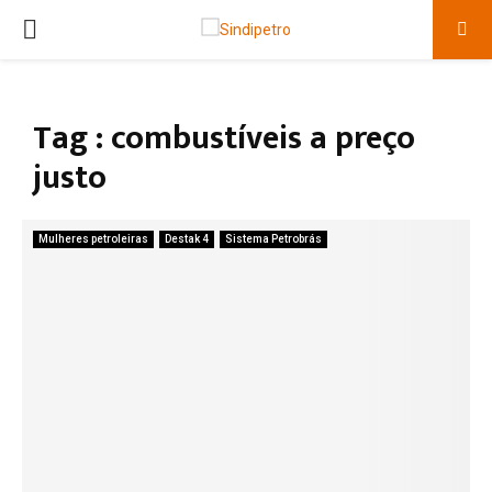
PRIMARY
MENU
Tag : combustíveis a preço
justo
Mulheres petroleiras
Destak 4
Sistema Petrobrás