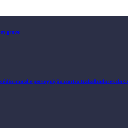
em greve
ssédio moral e perseguição contra trabalhadores da C