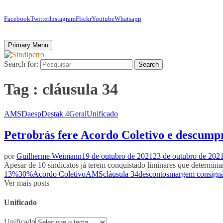
Facebook
Twitter
Instagram
Flickr
Youtube
Whatsapp
Primary Menu
Search for:
Search
Tag : cláusula 34
AMS
Daesp
Destak 4
Geral
Unificado
Petrobrás fere Acordo Coletivo e descump
por
Guilherme Weimann
19 de outubro de 2021
23 de outubro de 202
Apesar de 10 sindicatos já terem conquistado liminares que determi
13%
30%
Acordo Coletivo
AMS
cláusula 34
descontos
margem consign
Ver mais posts
Unificado
Unificado