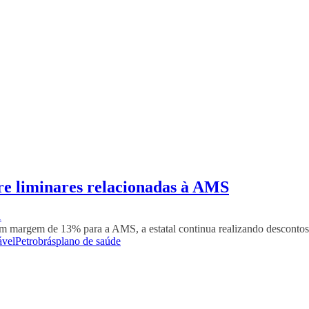
re liminares relacionadas à AMS
1
nam margem de 13% para a AMS, a estatal continua realizando desconto
ável
Petrobrás
plano de saúde