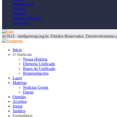
Internacional
Nacional
Opinião
Sistema Petrobrás
Unificado
@2023 - sindipetrosp.org.br. Direitos Reservados. Desenvolvimento 
Início
O Sindicato
Nossa História
Diretoria Unificado
Bases do Unificado
Representações
Lazer
Matérias
Notícias Gerais
Daesp
Opinião
Acordos
Jornal
Jurídico
Formulários