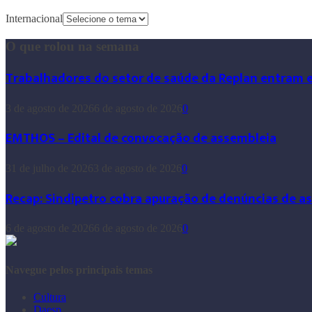
Internacional
O que rolou na semana
Trabalhadores do setor de saúde da Replan entram 
3 de agosto de 2026
6 de agosto de 2026
0
EMTHOS – Edital de convocação de assembleia
31 de julho de 2026
3 de agosto de 2026
0
Recap: Sindipetro cobra apuração de denúncias de a
6 de agosto de 2026
6 de agosto de 2026
0
Navegue pelos principais temas
Cultura
Daesp