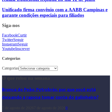
Unificado firma convênio com a AABB Campinas e
garante condições especiais para filiados
Siga-nos
Facebook
Curtir
Twitter
Seguir
Instagram
Seguir
Youtube
Inscrever
Categorias
Categorias
O que rolou na semana
Bronca do Peão: Petrobrás, por que você está
deixando a raposa tomar conta do galinheiro?
7 de agosto de 2026
7 de agosto de 2026
0