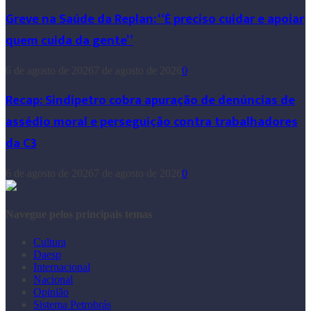
Greve na Saúde da Replan: “É preciso cuidar e apoiar
quem cuida da gente”
6 de agosto de 2026
7 de agosto de 2026
0
Recap: Sindipetro cobra apuração de denúncias de
assédio moral e perseguição contra trabalhadores
da C3
6 de agosto de 2026
7 de agosto de 2026
0
Navegue pelos principais temas
Cultura
Daesp
Internacional
Nacional
Opinião
Sistema Petrobrás