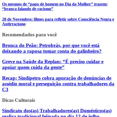
Os mesmos de “papo de homem no Dia da Mulher” trazem:
“branca falando de racismo”
20 de Novembro: filmes para refletir sobre Consciência Negra e
Antirracismo
Recomendados para você
Bronca do Peão: Petrobrás, por que você está
deixando a raposa tomar conta do galinheiro?
Greve na Saúde da Replan: “É preciso cuidar e
apoiar quem cuida da gente”
Recap: Sindipetro cobra apuração de denúncias de
assédio moral e perseguição contra trabalhadores da
C3
Dicas Culturais
Sindicato dos(as) Trabalhadores(as) Domésticos(as)
realiza tradicional feijoada no dia 12 de julho