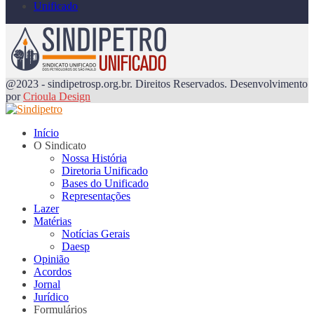
Unificado
@2023 - sindipetrosp.org.br. Direitos Reservados. Desenvolvimento
por
Crioula Design
Início
O Sindicato
Nossa História
Diretoria Unificado
Bases do Unificado
Representações
Lazer
Matérias
Notícias Gerais
Daesp
Opinião
Acordos
Jornal
Jurídico
Formulários