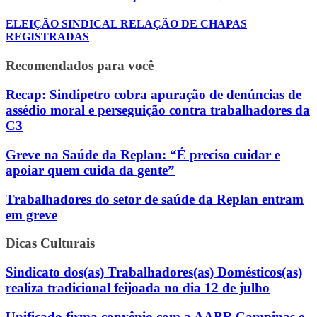
ELEIÇÃO SINDICAL RELAÇÃO DE CHAPAS
REGISTRADAS
Recomendados para você
Recap: Sindipetro cobra apuração de denúncias de
assédio moral e perseguição contra trabalhadores da
C3
Greve na Saúde da Replan: “É preciso cuidar e
apoiar quem cuida da gente”
Trabalhadores do setor de saúde da Replan entram
em greve
Dicas Culturais
Sindicato dos(as) Trabalhadores(as) Domésticos(as)
realiza tradicional feijoada no dia 12 de julho
Unificado firma convênio com a AABB Campinas e