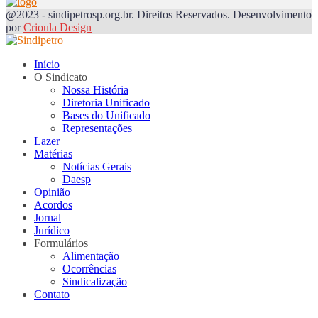
@2023 - sindipetrosp.org.br. Direitos Reservados. Desenvolvimento
por
Crioula Design
Início
O Sindicato
Nossa História
Diretoria Unificado
Bases do Unificado
Representações
Lazer
Matérias
Notícias Gerais
Daesp
Opinião
Acordos
Jornal
Jurídico
Formulários
Alimentação
Ocorrências
Sindicalização
Contato