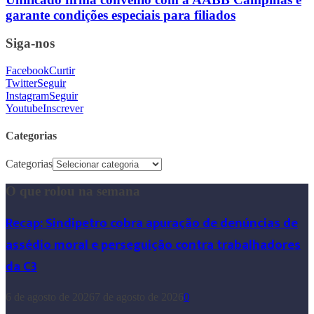
garante condições especiais para filiados
Siga-nos
Facebook
Curtir
Twitter
Seguir
Instagram
Seguir
Youtube
Inscrever
Categorias
Categorias
O que rolou na semana
Recap: Sindipetro cobra apuração de denúncias de
assédio moral e perseguição contra trabalhadores
da C3
6 de agosto de 2026
7 de agosto de 2026
0