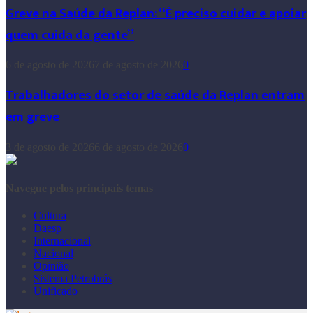
Greve na Saúde da Replan: “É preciso cuidar e apoiar
quem cuida da gente”
6 de agosto de 2026
7 de agosto de 2026
0
Trabalhadores do setor de saúde da Replan entram
em greve
3 de agosto de 2026
6 de agosto de 2026
0
Navegue pelos principais temas
Cultura
Daesp
Internacional
Nacional
Opinião
Sistema Petrobrás
Unificado