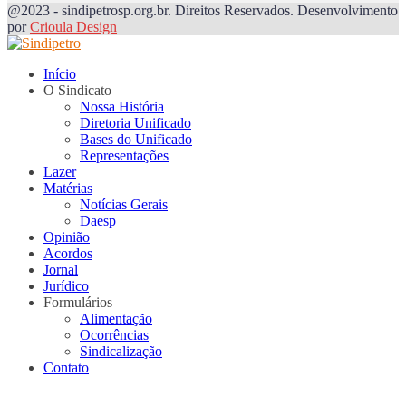
@2023 - sindipetrosp.org.br. Direitos Reservados. Desenvolvimento
por
Crioula Design
Início
O Sindicato
Nossa História
Diretoria Unificado
Bases do Unificado
Representações
Lazer
Matérias
Notícias Gerais
Daesp
Opinião
Acordos
Jornal
Jurídico
Formulários
Alimentação
Ocorrências
Sindicalização
Contato