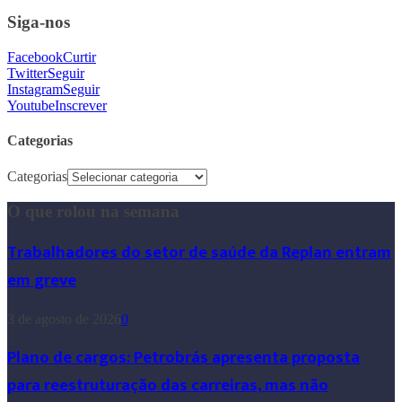
Siga-nos
Facebook
Curtir
Twitter
Seguir
Instagram
Seguir
Youtube
Inscrever
Categorias
Categorias
O que rolou na semana
Trabalhadores do setor de saúde da Replan entram
em greve
3 de agosto de 2026
0
Plano de cargos: Petrobrás apresenta proposta
para reestruturação das carreiras, mas não