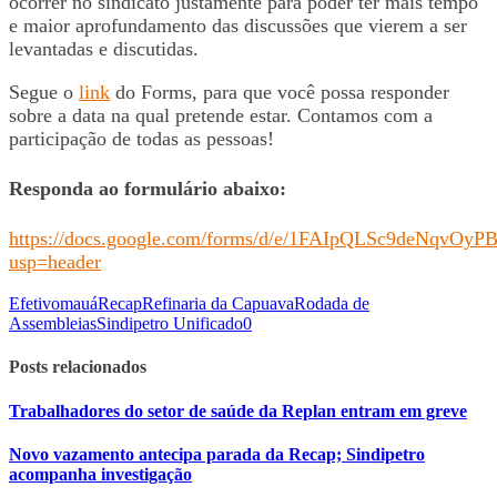
ocorrer no sindicato justamente para poder ter mais tempo
e maior aprofundamento das discussões que vierem a ser
levantadas e discutidas.
Segue o
link
do Forms, para que você possa responder
sobre a data na qual pretende estar. Contamos com a
participação de todas as pessoas!
Responda ao formulário abaixo:
https://docs.google.com/forms/d/e/1FAIpQLSc9deNqv
usp=header
Efetivo
mauá
Recap
Refinaria da Capuava
Rodada de
Assembleias
Sindipetro Unificado
0
Posts relacionados
Trabalhadores do setor de saúde da Replan entram em greve
Novo vazamento antecipa parada da Recap; Sindipetro
acompanha investigação