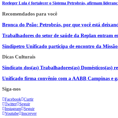
Reeleger Lula é fortalecer o Sistema Petrobrás, afirmam lidera
Recomendados para você
Bronca do Peão: Petrobrás, por que você está deixan
Trabalhadores do setor de saúde da Replan entram e
Sindipetro Unificado participa de encontro da Missã
Dicas Culturais
Sindicato dos(as) Trabalhadores(as) Domésticos(as) rea
Unificado firma convênio com a AABB Campinas e gara
Siga-nos
Facebook
Curtir
Twitter
Seguir
Instagram
Seguir
Youtube
Inscrever