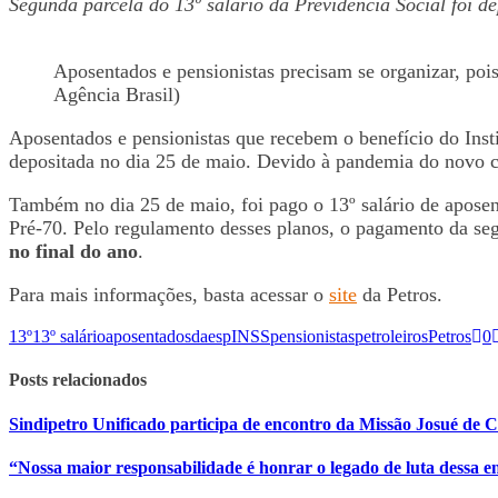
Segunda parcela do 13º salário da Previdência Social foi d
Aposentados e pensionistas precisam se organizar, pois
Agência Brasil)
Aposentados e pensionistas que recebem o benefício do Insti
depositada no dia 25 de maio. Devido à pandemia do novo co
Também no dia 25 de maio, foi pago o 13º salário de apose
Pré-70. Pelo regulamento desses planos, o pagamento da s
no final do ano
.
Para mais informações, basta acessar o
site
da Petros.
13º
13º salário
aposentados
daesp
INSS
pensionistas
petroleiros
Petros
0
Posts relacionados
Sindipetro Unificado participa de encontro da Missão Josué de 
“Nossa maior responsabilidade é honrar o legado de luta dessa en