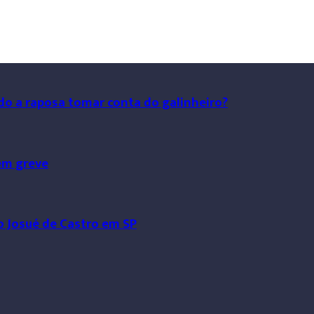
do a raposa tomar conta do galinheiro?
em greve
o Josué de Castro em SP