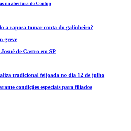
nças na abertura do Confup
do a raposa tomar conta do galinheiro?
m greve
o Josué de Castro em SP
liza tradicional feijoada no dia 12 de julho
nte condições especiais para filiados