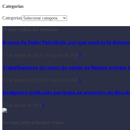
Categorias
Categorias
O que rolou na semana
Bronca do Peão: Petrobrás, por que você está deixan
7 de agosto de 2026
7 de agosto de 2026
0
Trabalhadores do setor de saúde da Replan entram 
3 de agosto de 2026
6 de agosto de 2026
0
Sindipetro Unificado participa de encontro da Missã
7 de agosto de 2026
0
Navegue pelos principais temas