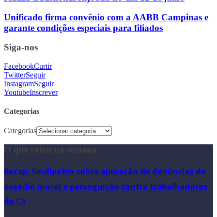
Unificado firma convênio com a AABB Campinas e
garante condições especiais para filiados
Siga-nos
Facebook
Curtir
Twitter
Seguir
Instagram
Seguir
Youtube
Inscrever
Categorias
Categorias
O que rolou na semana
Recap: Sindipetro cobra apuração de denúncias de
assédio moral e perseguição contra trabalhadores
da C3