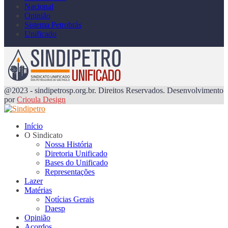
Nacional
Opinião
Sistema Petrobrás
Unificado
@2023 - sindipetrosp.org.br. Direitos Reservados. Desenvolvimento
por
Crioula Design
Início
O Sindicato
Nossa História
Diretoria Unificado
Bases do Unificado
Representações
Lazer
Matérias
Notícias Gerais
Daesp
Opinião
Acordos