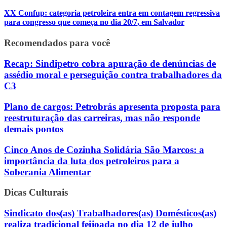
XX Confup: categoria petroleira entra em contagem regressiva
para congresso que começa no dia 20/7, em Salvador
Recomendados para você
Recap: Sindipetro cobra apuração de denúncias de
assédio moral e perseguição contra trabalhadores da
C3
Plano de cargos: Petrobrás apresenta proposta para
reestruturação das carreiras, mas não responde
demais pontos
Cinco Anos de Cozinha Solidária São Marcos: a
importância da luta dos petroleiros para a
Soberania Alimentar
Dicas Culturais
Sindicato dos(as) Trabalhadores(as) Domésticos(as)
realiza tradicional feijoada no dia 12 de julho