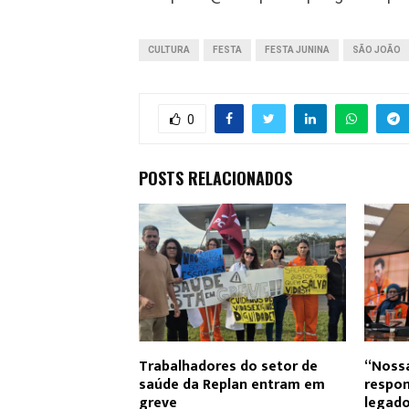
CULTURA
FESTA
FESTA JUNINA
SÃO JOÃO
0
POSTS RELACIONADOS
Trabalhadores do setor de
“Noss
saúde da Replan entram em
respon
greve
legado