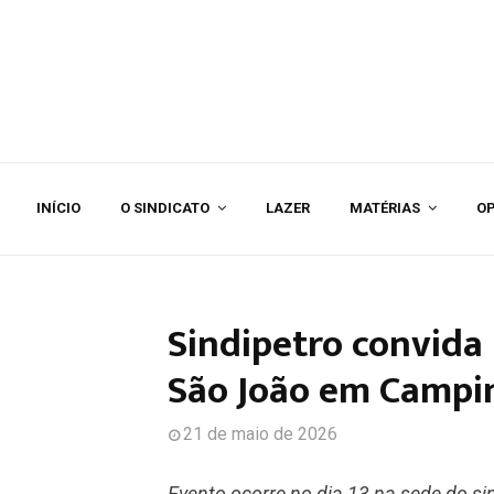
INÍCIO
O SINDICATO
LAZER
MATÉRIAS
OP
Sindipetro convida 
São João em Campi
21 de maio de 2026
Evento ocorre no dia 13 na sede do sin