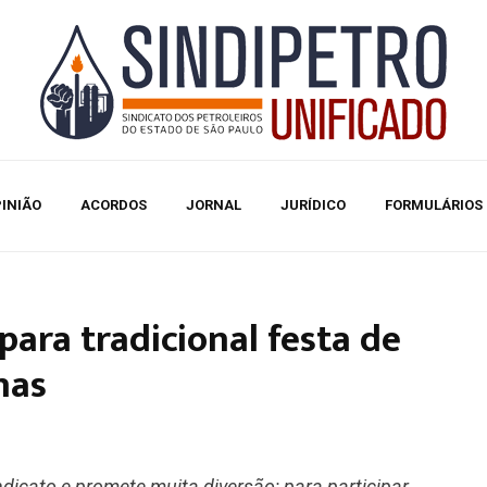
INIÃO
ACORDOS
JORNAL
JURÍDICO
FORMULÁRIOS
para tradicional festa de
nas
dicato e promete muita diversão; para participar,