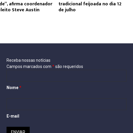
de”, afirma coordenador
tradicional feijoada no dia 12
eleito Steve Austin
de julho
Receba nossas notícias
Campos marcados com
*
são requeridos
Nome
*
E-mail