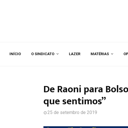
INÍCIO
O SINDICATO
LAZER
MATÉRIAS
OP
De Raoni para Bols
que sentimos”
25 de setembro de 2019