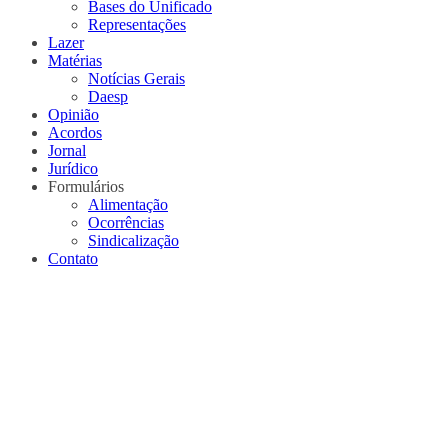
Bases do Unificado
Representações
Lazer
Matérias
Notícias Gerais
Daesp
Opinião
Acordos
Jornal
Jurídico
Formulários
Alimentação
Ocorrências
Sindicalização
Contato