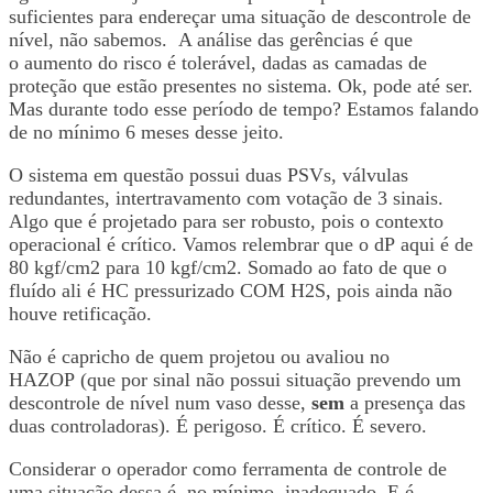
suficientes para endereçar uma situação de descontrole de
nível, não sabemos. A análise das gerências é que
o aumento do risco é tolerável, dadas as camadas de
proteção que estão presentes no sistema. Ok, pode até ser.
Mas durante todo esse período de tempo? Estamos falando
de no mínimo 6 meses desse jeito.
O sistema em questão possui duas PSVs, válvulas
redundantes, intertravamento com votação de 3 sinais.
Algo que é projetado para ser robusto, pois o contexto
operacional é crítico. Vamos relembrar que o dP aqui é de
80 kgf/cm2 para 10 kgf/cm2. Somado ao fato de que o
fluído ali é HC pressurizado COM H2S, pois ainda não
houve retificação.
Não é capricho de quem projetou ou avaliou no
HAZOP (que por sinal não possui situação prevendo um
descontrole de nível num vaso desse,
sem
a presença das
duas controladoras). É perigoso. É crítico. É severo.
Considerar o operador como ferramenta de controle de
uma situação dessa é, no mínimo, inadequado. E é