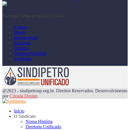
Navegue pelos principais temas
Cultura
Daesp
Internacional
Nacional
Opinião
Sistema Petrobrás
Unificado
@2023 - sindipetrosp.org.br. Direitos Reservados. Desenvolvimento
por
Crioula Design
Início
O Sindicato
Nossa História
Diretoria Unificado