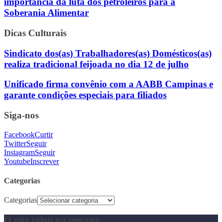
importância da luta dos petroleiros para a
Soberania Alimentar
Dicas Culturais
Sindicato dos(as) Trabalhadores(as) Domésticos(as)
realiza tradicional feijoada no dia 12 de julho
Unificado firma convênio com a AABB Campinas e
garante condições especiais para filiados
Siga-nos
Facebook
Curtir
Twitter
Seguir
Instagram
Seguir
Youtube
Inscrever
Categorias
Categorias
O que rolou na semana