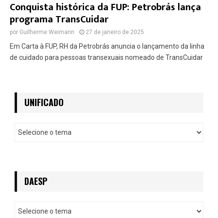
Conquista histórica da FUP: Petrobrás lança
programa TransCuidar
por
Guilherme Weimann
27 de janeiro de 2025
Em Carta à FUP, RH da Petrobrás anuncia o lançamento da linha
de cuidado para pessoas transexuais nomeado de TransCuidar
UNIFICADO
U
n
i
f
i
c
DAESP
a
d
D
o
a