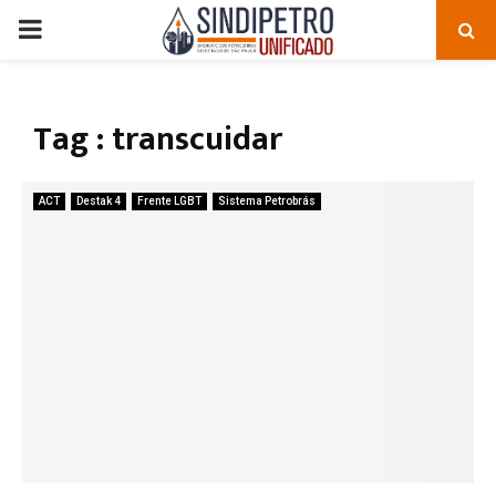
PRIMARY
MENU
Tag : transcuidar
ACT
Destak 4
Frente LGBT
Sistema Petrobrás