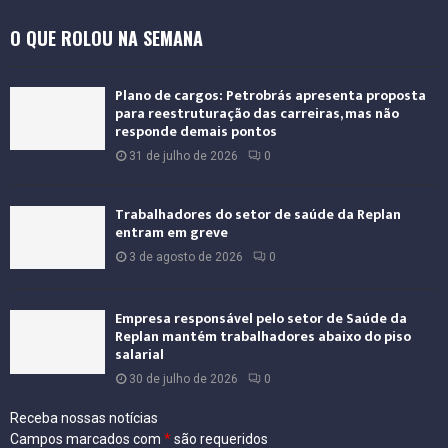
a
O QUE ROLOU NA SEMANA
c
i
o
Plano de cargos: Petrobrás apresenta proposta
n
para reestruturação das carreiras, mas não
a
responde demais pontos
l
31 de julho de 2026
0
Trabalhadores do setor de saúde da Replan
entram em greve
3 de agosto de 2026
0
Empresa responsável pelo setor de Saúde da
Replan mantém trabalhadores abaixo do piso
salarial
30 de julho de 2026
0
Receba nossas notícias
Campos marcados com
*
são requeridos