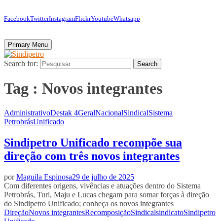
Facebook
Twitter
Instagram
Flickr
Youtube
Whatsapp
Primary Menu
Search for:
Search
Tag : Novos integrantes
Administrativo
Destak 4
Geral
Nacional
Sindical
Sistema
Petrobrás
Unificado
Sindipetro Unificado recompõe sua
direção com três novos integrantes
por
Maguila Espinosa
29 de julho de 2025
Com diferentes origens, vivências e atuações dentro do Sistema
Petrobrás, Turi, Maju e Lucas chegam para somar forças à direção
do Sindipetro Unificado; conheça os novos integrantes
Direção
Novos integrantes
Recomposição
Sindical
sindicato
Sindipetro