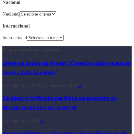
Nacional
Nacional
Internacional
Internacional
O que rolou na semana
Greve na Saúde da Replan: “É preciso cuidar e apoiar
quem cuida da gente”
6 de agosto de 2026
7 de agosto de 2026
0
Sindipetro Unificado participa de encontro da
Missão Josué de Castro em SP
7 de agosto de 2026
0
Recap: Sindipetro cobra apuração de denúncias de