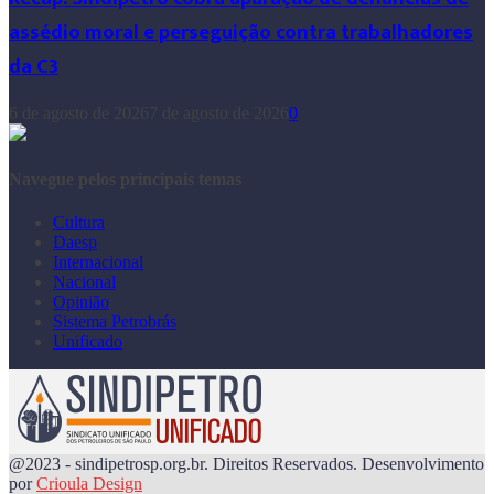
assédio moral e perseguição contra trabalhadores
da C3
6 de agosto de 2026
7 de agosto de 2026
0
Navegue pelos principais temas
Cultura
Daesp
Internacional
Nacional
Opinião
Sistema Petrobrás
Unificado
@2023 - sindipetrosp.org.br. Direitos Reservados. Desenvolvimento
por
Crioula Design